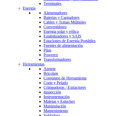
Terminales
Energía
Alimentadores
Baterias y Cargadores
Cables y Tomas Múltiples
Convertidores
Energia solar y eólica
Estabilizadores y SAIS
Estaciones de Energía Portátiles
Fuentes de alimentación
Pilas
Powerex
Transformadores
Herramientas
Apriete
Bricolaje
Conjuntos de Herramienta
Corte y Pelado
Crimpadoras / Extractores
Inspección
Instrumentación
Maletas y Estuches
Manipulación
Mantenimiento
Soldadura