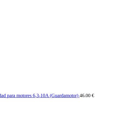
ad para motores 6,3-10A (Guardamotor)
46.00 €