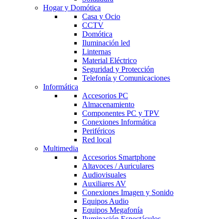
Hogar y Domótica
Casa y Ocio
CCTV
Domótica
Iluminación led
Linternas
Material Eléctrico
Seguridad y Protección
Telefonía y Comunicaciones
Informática
Accesorios PC
Almacenamiento
Componentes PC y TPV
Conexiones Informática
Periféricos
Red local
Multimedia
Accesorios Smartphone
Altavoces / Auriculares
Audiovisuales
Auxiliares AV
Conexiones Imagen y Sonido
Equipos Audio
Equipos Megafonía
Iluminación Espectáculos