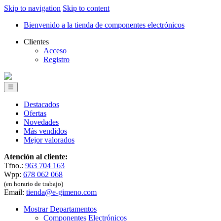
Skip to navigation
Skip to content
Bienvenido a la tienda de componentes electrónicos
Clientes
Acceso
Registro
☰
Destacados
Ofertas
Novedades
Más vendidos
Mejor valorados
Atención al cliente:
Tfno.:
963 704 163
Wpp:
678 062 068
(en horario de trabajo)
Email:
tienda@e-gimeno.com
Mostrar Departamentos
Componentes Electrónicos