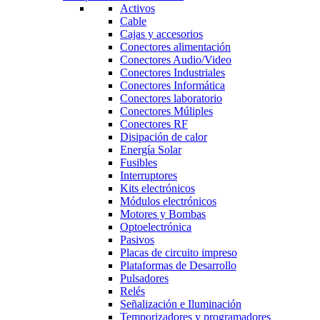
Activos
Cable
Cajas y accesorios
Conectores alimentación
Conectores Audio/Video
Conectores Industriales
Conectores Informática
Conectores laboratorio
Conectores Múliples
Conectores RF
Disipación de calor
Energía Solar
Fusibles
Interruptores
Kits electrónicos
Módulos electrónicos
Motores y Bombas
Optoelectrónica
Pasivos
Placas de circuito impreso
Plataformas de Desarrollo
Pulsadores
Relés
Señalización e Iluminación
Temporizadores y programadores