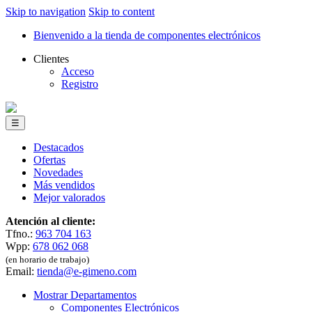
Skip to navigation
Skip to content
Bienvenido a la tienda de componentes electrónicos
Clientes
Acceso
Registro
☰
Destacados
Ofertas
Novedades
Más vendidos
Mejor valorados
Atención al cliente:
Tfno.:
963 704 163
Wpp:
678 062 068
(en horario de trabajo)
Email:
tienda@e-gimeno.com
Mostrar Departamentos
Componentes Electrónicos