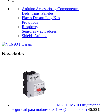
1
Arduino Accesorios y Componentes
Leds, Tiras, Paneles
Placas Desarrollo y Kits
Prototipos
Raspberry
Sensores y actuadores
Shields Arduino
Novedades
MKS1TM-10 Disyuntor de
seguridad para motores 6,3-10A (Guardamotor)
46.00 €