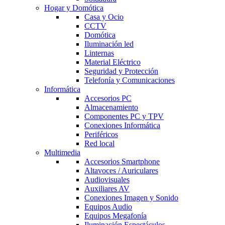
Hogar y Domótica
Casa y Ocio
CCTV
Domótica
Iluminación led
Linternas
Material Eléctrico
Seguridad y Protección
Telefonía y Comunicaciones
Informática
Accesorios PC
Almacenamiento
Componentes PC y TPV
Conexiones Informática
Periféricos
Red local
Multimedia
Accesorios Smartphone
Altavoces / Auriculares
Audiovisuales
Auxiliares AV
Conexiones Imagen y Sonido
Equipos Audio
Equipos Megafonía
Iluminación Espectáculos