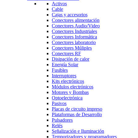
Activos
Cable
Cajas y accesorios
Conectores alimentación
Conectores Audio/Video
Conectores Industriales
Conectores Informática
Conectores laboratorio
Conectores Múliples
Conectores RF
Disipación de calor
Energía Solar
Fusibles
Interruptores
Kits electrónicos
Módulos electrónicos
Motores y Bombas
Optoelectrónica
Pasivos
Placas de circuito impreso
Plataformas de Desarrollo
Pulsadores
Relés
Señalización e Iluminación
Temporizadores y programadores