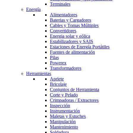
Terminales
Energía
Alimentadores
Baterias y Cargadores
Cables y Tomas Múltiples
Convertidores
Energia solar y eólica
Estabilizadores y SAIS
Estaciones de Energía Portátiles
Fuentes de alimentación
Pilas
Powerex
Transformadores
Herramientas
Apriete
Bricolaje
Conjuntos de Herramienta
Corte y Pelado
Crimpadoras / Extractores
Inspección
Instrumentación
Maletas y Estuches
Manipulación
Mantenimiento
Soldadura