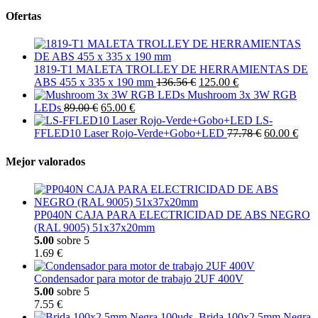
Ofertas
1819-T1 MALETA TROLLEY DE HERRAMIENTAS DE
ABS 455 x 335 x 190 mm
136.56 €
125.00 €
Mushroom 3x 3W RGB
LEDs
89.00 €
65.00 €
LS-
FFLED10 Laser Rojo-Verde+Gobo+LED
77.78 €
60.00 €
Mejor valorados
PP040N CAJA PARA ELECTRICIDAD DE ABS NEGRO
(RAL 9005) 51x37x20mm
5.00
sobre 5
1.69 €
Condensador para motor de trabajo 2UF 400V
5.00
sobre 5
7.55 €
Brida 100x2,5mm Negra