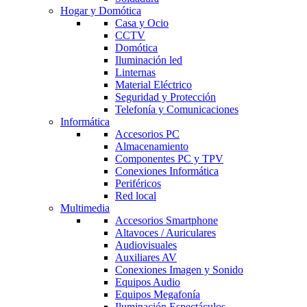
Hogar y Domótica
Casa y Ocio
CCTV
Domótica
Iluminación led
Linternas
Material Eléctrico
Seguridad y Protección
Telefonía y Comunicaciones
Informática
Accesorios PC
Almacenamiento
Componentes PC y TPV
Conexiones Informática
Periféricos
Red local
Multimedia
Accesorios Smartphone
Altavoces / Auriculares
Audiovisuales
Auxiliares AV
Conexiones Imagen y Sonido
Equipos Audio
Equipos Megafonía
Iluminación Espectáculos