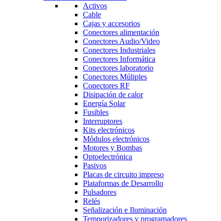
Activos
Cable
Cajas y accesorios
Conectores alimentación
Conectores Audio/Video
Conectores Industriales
Conectores Informática
Conectores laboratorio
Conectores Múliples
Conectores RF
Disipación de calor
Energía Solar
Fusibles
Interruptores
Kits electrónicos
Módulos electrónicos
Motores y Bombas
Optoelectrónica
Pasivos
Placas de circuito impreso
Plataformas de Desarrollo
Pulsadores
Relés
Señalización e Iluminación
Temporizadores y programadores