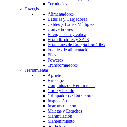
Terminales
Energía
Alimentadores
Baterias y Cargadores
Cables y Tomas Múltiples
Convertidores
Energia solar y eólica
Estabilizadores y SAIS
Estaciones de Energía Portátiles
Fuentes de alimentación
Pilas
Powerex
Transformadores
Herramientas
Apriete
Bricolaje
Conjuntos de Herramienta
Corte y Pelado
Crimpadoras / Extractores
Inspección
Instrumentación
Maletas y Estuches
Manipulación
Mantenimiento
Soldadura