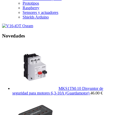
Prototipos
Raspberry
Sensores y actuadores
Shields Arduino
Novedades
MKS1TM-10 Disyuntor de
seguridad para motores 6,3-10A (Guardamotor)
46.00 €