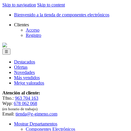
Skip to navigation
Skip to content
Bienvenido a la tienda de componentes electrónicos
Clientes
Acceso
Registro
☰
Destacados
Ofertas
Novedades
Más vendidos
Mejor valorados
Atención al cliente:
Tfno.:
963 704 163
Wpp:
678 062 068
(en horario de trabajo)
Email:
tienda@e-gimeno.com
Mostrar Departamentos
Componentes Electrónicos