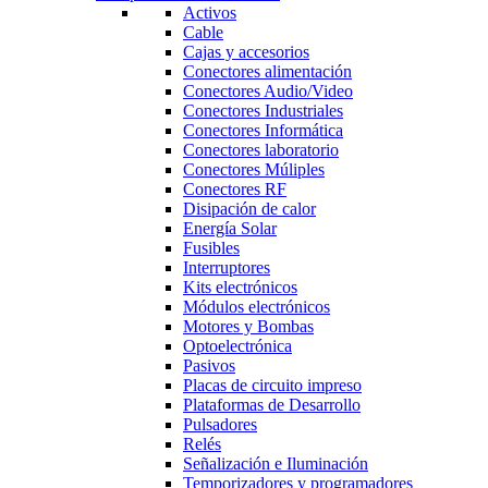
Activos
Cable
Cajas y accesorios
Conectores alimentación
Conectores Audio/Video
Conectores Industriales
Conectores Informática
Conectores laboratorio
Conectores Múliples
Conectores RF
Disipación de calor
Energía Solar
Fusibles
Interruptores
Kits electrónicos
Módulos electrónicos
Motores y Bombas
Optoelectrónica
Pasivos
Placas de circuito impreso
Plataformas de Desarrollo
Pulsadores
Relés
Señalización e Iluminación
Temporizadores y programadores