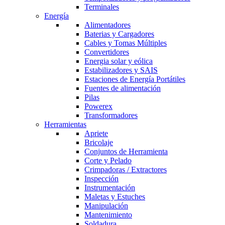
Terminales
Energía
Alimentadores
Baterias y Cargadores
Cables y Tomas Múltiples
Convertidores
Energia solar y eólica
Estabilizadores y SAIS
Estaciones de Energía Portátiles
Fuentes de alimentación
Pilas
Powerex
Transformadores
Herramientas
Apriete
Bricolaje
Conjuntos de Herramienta
Corte y Pelado
Crimpadoras / Extractores
Inspección
Instrumentación
Maletas y Estuches
Manipulación
Mantenimiento
Soldadura