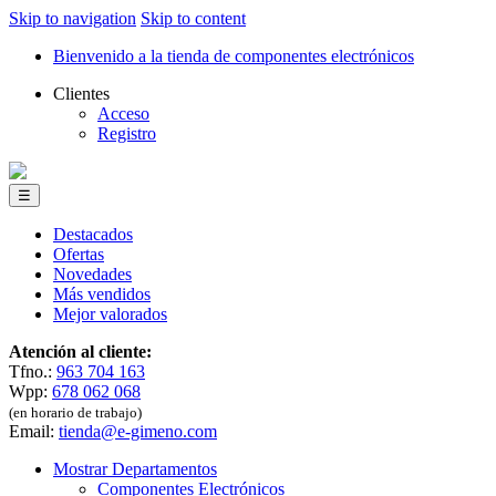
Skip to navigation
Skip to content
Bienvenido a la tienda de componentes electrónicos
Clientes
Acceso
Registro
☰
Destacados
Ofertas
Novedades
Más vendidos
Mejor valorados
Atención al cliente:
Tfno.:
963 704 163
Wpp:
678 062 068
(en horario de trabajo)
Email:
tienda@e-gimeno.com
Mostrar Departamentos
Componentes Electrónicos