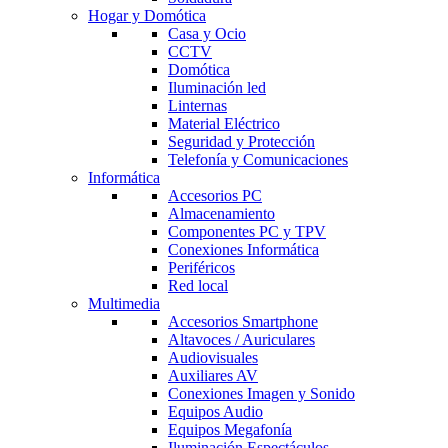
Hogar y Domótica
Casa y Ocio
CCTV
Domótica
Iluminación led
Linternas
Material Eléctrico
Seguridad y Protección
Telefonía y Comunicaciones
Informática
Accesorios PC
Almacenamiento
Componentes PC y TPV
Conexiones Informática
Periféricos
Red local
Multimedia
Accesorios Smartphone
Altavoces / Auriculares
Audiovisuales
Auxiliares AV
Conexiones Imagen y Sonido
Equipos Audio
Equipos Megafonía
Iluminación Espectáculos