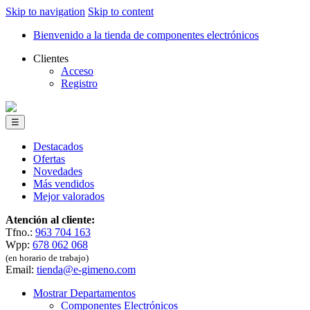
Skip to navigation
Skip to content
Bienvenido a la tienda de componentes electrónicos
Clientes
Acceso
Registro
☰
Destacados
Ofertas
Novedades
Más vendidos
Mejor valorados
Atención al cliente:
Tfno.:
963 704 163
Wpp:
678 062 068
(en horario de trabajo)
Email:
tienda@e-gimeno.com
Mostrar Departamentos
Componentes Electrónicos