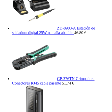
ZD-8903-A Estación de
soldadura digital 25W pantalla abatible
46.80 €
CP-376TN Crimpadora
Conectores RJ45 cable pasante
51.74 €