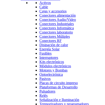
Activos
Cable
Cajas y accesorios
Conectores alimentación
Conectores Audio/Video
Conectores Industriales
Conectores Informática
Conectores laboratorio
Conectores Múliples
Conectores RF
Disipación de calor
Energía Solar
Fusibles
Interruptores
Kits electrónicos
Módulos electrónicos
Motores y Bombas
Optoelectrónica
Pasivos
Placas de circuito impreso
Plataformas de Desarrollo
Pulsadores
Relés
Señalización e Iluminación
Temporizadores y programadores