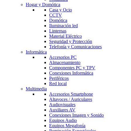
Hogar y Domótica
Casa y Ocio
CCTV
Domótica
Iluminación led
Linternas
Material Eléctrico
Seguridad y Protección
Telefonía y Comunicaciones
Informática
Accesorios PC
Almacenamiento
Componentes PC y TPV
Conexiones Informática
Periféricos
Red local
Multimedia
Accesorios Smartphone
Altavoces / Auriculares
Audiovisuales
Auxiliares AV
Conexiones Imagen y Sonido
Equipos Audio
Equipos Megafonía
Iluminación Espectáculos