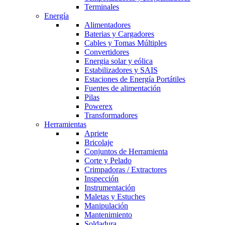
Terminales
Energía
Alimentadores
Baterias y Cargadores
Cables y Tomas Múltiples
Convertidores
Energia solar y eólica
Estabilizadores y SAIS
Estaciones de Energía Portátiles
Fuentes de alimentación
Pilas
Powerex
Transformadores
Herramientas
Apriete
Bricolaje
Conjuntos de Herramienta
Corte y Pelado
Crimpadoras / Extractores
Inspección
Instrumentación
Maletas y Estuches
Manipulación
Mantenimiento
Soldadura