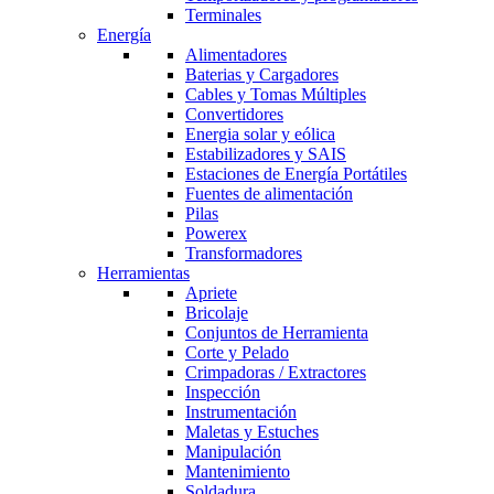
Terminales
Energía
Alimentadores
Baterias y Cargadores
Cables y Tomas Múltiples
Convertidores
Energia solar y eólica
Estabilizadores y SAIS
Estaciones de Energía Portátiles
Fuentes de alimentación
Pilas
Powerex
Transformadores
Herramientas
Apriete
Bricolaje
Conjuntos de Herramienta
Corte y Pelado
Crimpadoras / Extractores
Inspección
Instrumentación
Maletas y Estuches
Manipulación
Mantenimiento
Soldadura