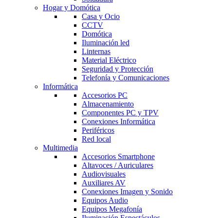
Hogar y Domótica
Casa y Ocio
CCTV
Domótica
Iluminación led
Linternas
Material Eléctrico
Seguridad y Protección
Telefonía y Comunicaciones
Informática
Accesorios PC
Almacenamiento
Componentes PC y TPV
Conexiones Informática
Periféricos
Red local
Multimedia
Accesorios Smartphone
Altavoces / Auriculares
Audiovisuales
Auxiliares AV
Conexiones Imagen y Sonido
Equipos Audio
Equipos Megafonía
Iluminación Espectáculos