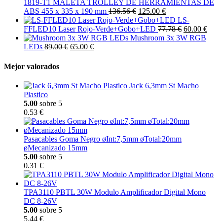
1819-T1 MALETA TROLLEY DE HERRAMIENTAS DE
ABS 455 x 335 x 190 mm
136.56 €
125.00 €
LS-
FFLED10 Laser Rojo-Verde+Gobo+LED
77.78 €
60.00 €
Mushroom 3x 3W RGB
LEDs
89.00 €
65.00 €
Mejor valorados
Jack 6,3mm St Macho
Plastico
5.00
sobre 5
0.53 €
Pasacables Goma Negro øInt:7,5mm øTotal:20mm
øMecanizado 15mm
5.00
sobre 5
0.31 €
TPA3110 PBTL 30W Modulo Amplificador Digital Mono
DC 8-26V
5.00
sobre 5
5.44 €