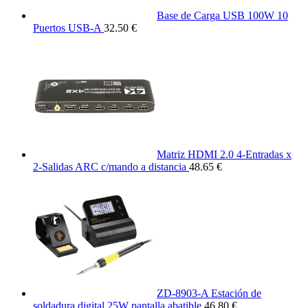
Base de Carga USB 100W 10
Puertos USB-A
32.50 €
Matriz HDMI 2.0 4-Entradas x
2-Salidas ARC c/mando a distancia
48.65 €
ZD-8903-A Estación de
soldadura digital 25W pantalla abatible
46.80 €