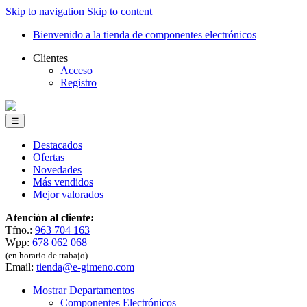
Skip to navigation
Skip to content
Bienvenido a la tienda de componentes electrónicos
Clientes
Acceso
Registro
☰
Destacados
Ofertas
Novedades
Más vendidos
Mejor valorados
Atención al cliente:
Tfno.:
963 704 163
Wpp:
678 062 068
(en horario de trabajo)
Email:
tienda@e-gimeno.com
Mostrar Departamentos
Componentes Electrónicos