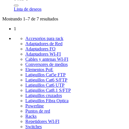
Lista de deseos
Mostrando 1–7 de 7 resultados
1
Accesorios para rack
Adaptadores de Red
Adaptadores FO
Adaptadores WI-FI
Cables y antenas WI-FI
Conversores de medios
Elementos PoE
Latiguillos Cat5e FTP
Latiguillos Cat6 S/FTP
Latiguillos Cat6 UTP
Latiguillos Cat8.1 S/FTP
Latiguillos cruzados
Latiguillos Fibra Optica
Powerline
Puntos de red
Racks
Repetidores WI-FI
Switches