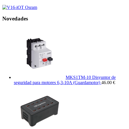
Novedades
MKS1TM-10 Disyuntor de
seguridad para motores 6,3-10A (Guardamotor)
46.00 €