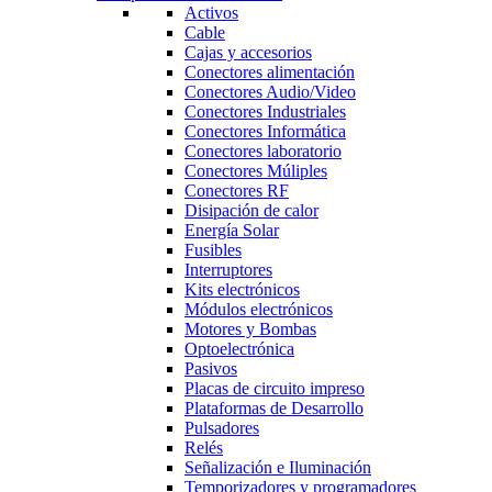
Activos
Cable
Cajas y accesorios
Conectores alimentación
Conectores Audio/Video
Conectores Industriales
Conectores Informática
Conectores laboratorio
Conectores Múliples
Conectores RF
Disipación de calor
Energía Solar
Fusibles
Interruptores
Kits electrónicos
Módulos electrónicos
Motores y Bombas
Optoelectrónica
Pasivos
Placas de circuito impreso
Plataformas de Desarrollo
Pulsadores
Relés
Señalización e Iluminación
Temporizadores y programadores