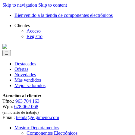
Skip to navigation
Skip to content
Bienvenido a la tienda de componentes electrónicos
Clientes
Acceso
Registro
☰
Destacados
Ofertas
Novedades
Más vendidos
Mejor valorados
Atención al cliente:
Tfno.:
963 704 163
Wpp:
678 062 068
(en horario de trabajo)
Email:
tienda@e-gimeno.com
Mostrar Departamentos
Componentes Electrónicos