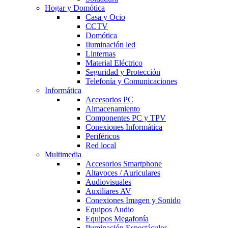
Hogar y Domótica
Casa y Ocio
CCTV
Domótica
Iluminación led
Linternas
Material Eléctrico
Seguridad y Protección
Telefonía y Comunicaciones
Informática
Accesorios PC
Almacenamiento
Componentes PC y TPV
Conexiones Informática
Periféricos
Red local
Multimedia
Accesorios Smartphone
Altavoces / Auriculares
Audiovisuales
Auxiliares AV
Conexiones Imagen y Sonido
Equipos Audio
Equipos Megafonía
Iluminación Espectáculos