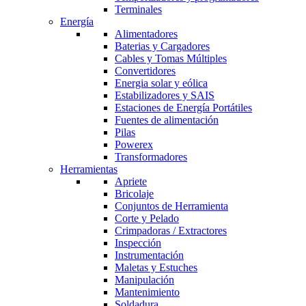
Terminales
Energía
Alimentadores
Baterias y Cargadores
Cables y Tomas Múltiples
Convertidores
Energia solar y eólica
Estabilizadores y SAIS
Estaciones de Energía Portátiles
Fuentes de alimentación
Pilas
Powerex
Transformadores
Herramientas
Apriete
Bricolaje
Conjuntos de Herramienta
Corte y Pelado
Crimpadoras / Extractores
Inspección
Instrumentación
Maletas y Estuches
Manipulación
Mantenimiento
Soldadura