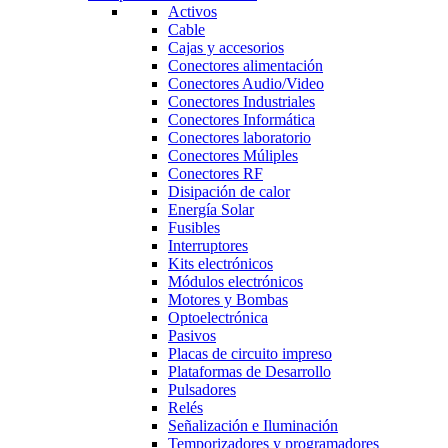
Activos
Cable
Cajas y accesorios
Conectores alimentación
Conectores Audio/Video
Conectores Industriales
Conectores Informática
Conectores laboratorio
Conectores Múliples
Conectores RF
Disipación de calor
Energía Solar
Fusibles
Interruptores
Kits electrónicos
Módulos electrónicos
Motores y Bombas
Optoelectrónica
Pasivos
Placas de circuito impreso
Plataformas de Desarrollo
Pulsadores
Relés
Señalización e Iluminación
Temporizadores y programadores