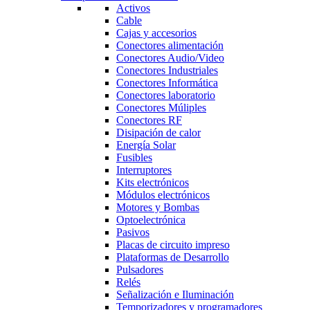
Activos
Cable
Cajas y accesorios
Conectores alimentación
Conectores Audio/Video
Conectores Industriales
Conectores Informática
Conectores laboratorio
Conectores Múliples
Conectores RF
Disipación de calor
Energía Solar
Fusibles
Interruptores
Kits electrónicos
Módulos electrónicos
Motores y Bombas
Optoelectrónica
Pasivos
Placas de circuito impreso
Plataformas de Desarrollo
Pulsadores
Relés
Señalización e Iluminación
Temporizadores y programadores