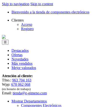
Skip to navigation
Skip to content
Bienvenido a la tienda de componentes electrónicos
Clientes
Acceso
Registro
☰
Destacados
Ofertas
Novedades
Más vendidos
Mejor valorados
Atención al cliente:
Tfno.:
963 704 163
Wpp:
678 062 068
(en horario de trabajo)
Email:
tienda@e-gimeno.com
Mostrar Departamentos
Componentes Electrónicos