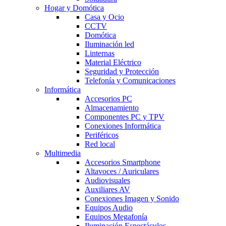
Hogar y Domótica
Casa y Ocio
CCTV
Domótica
Iluminación led
Linternas
Material Eléctrico
Seguridad y Protección
Telefonía y Comunicaciones
Informática
Accesorios PC
Almacenamiento
Componentes PC y TPV
Conexiones Informática
Periféricos
Red local
Multimedia
Accesorios Smartphone
Altavoces / Auriculares
Audiovisuales
Auxiliares AV
Conexiones Imagen y Sonido
Equipos Audio
Equipos Megafonía
Iluminación Espectáculos