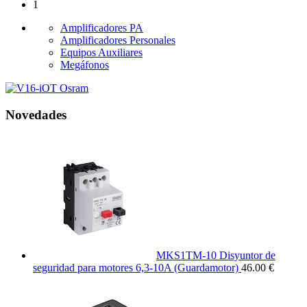
1
Amplificadores PA
Amplificadores Personales
Equipos Auxiliares
Megáfonos
Novedades
MKS1TM-10 Disyuntor de
seguridad para motores 6,3-10A (Guardamotor)
46.00 €