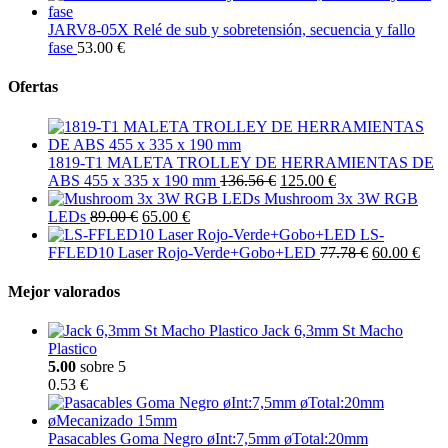
JARV8-05X Relé de sub y sobretensión, secuencia y fallo
fase
53.00 €
Ofertas
1819-T1 MALETA TROLLEY DE HERRAMIENTAS DE
ABS 455 x 335 x 190 mm
136.56 €
125.00 €
Mushroom 3x 3W RGB
LEDs
89.00 €
65.00 €
LS-
FFLED10 Laser Rojo-Verde+Gobo+LED
77.78 €
60.00 €
Mejor valorados
Jack 6,3mm St Macho
Plastico
5.00
sobre 5
0.53 €
Pasacables Goma Negro øInt:7,5mm øTotal:20mm