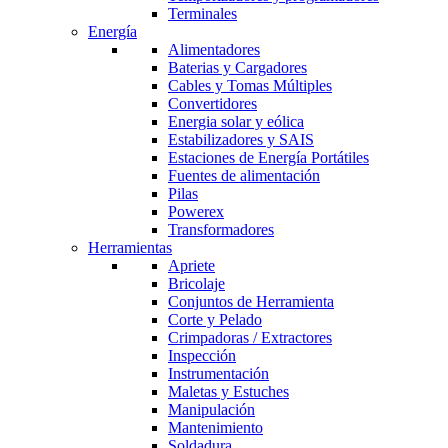
Terminales
Energía
Alimentadores
Baterias y Cargadores
Cables y Tomas Múltiples
Convertidores
Energia solar y eólica
Estabilizadores y SAIS
Estaciones de Energía Portátiles
Fuentes de alimentación
Pilas
Powerex
Transformadores
Herramientas
Apriete
Bricolaje
Conjuntos de Herramienta
Corte y Pelado
Crimpadoras / Extractores
Inspección
Instrumentación
Maletas y Estuches
Manipulación
Mantenimiento
Soldadura