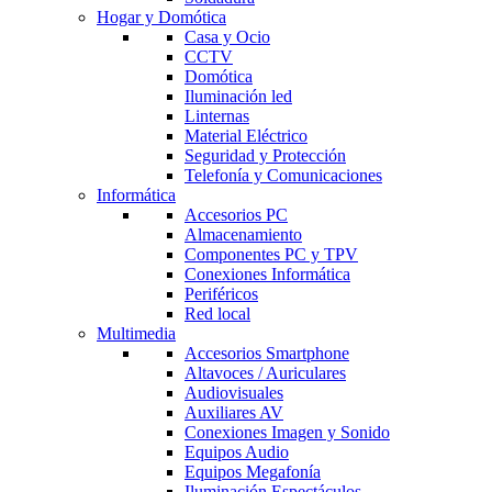
Hogar y Domótica
Casa y Ocio
CCTV
Domótica
Iluminación led
Linternas
Material Eléctrico
Seguridad y Protección
Telefonía y Comunicaciones
Informática
Accesorios PC
Almacenamiento
Componentes PC y TPV
Conexiones Informática
Periféricos
Red local
Multimedia
Accesorios Smartphone
Altavoces / Auriculares
Audiovisuales
Auxiliares AV
Conexiones Imagen y Sonido
Equipos Audio
Equipos Megafonía
Iluminación Espectáculos