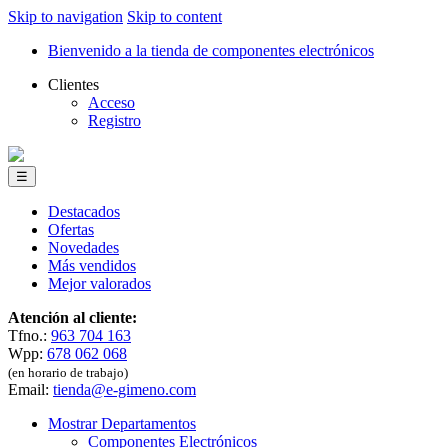
Skip to navigation
Skip to content
Bienvenido a la tienda de componentes electrónicos
Clientes
Acceso
Registro
☰
Destacados
Ofertas
Novedades
Más vendidos
Mejor valorados
Atención al cliente:
Tfno.:
963 704 163
Wpp:
678 062 068
(en horario de trabajo)
Email:
tienda@e-gimeno.com
Mostrar Departamentos
Componentes Electrónicos