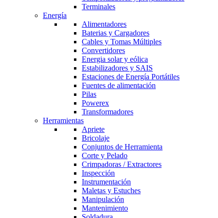
Terminales
Energía
Alimentadores
Baterias y Cargadores
Cables y Tomas Múltiples
Convertidores
Energia solar y eólica
Estabilizadores y SAIS
Estaciones de Energía Portátiles
Fuentes de alimentación
Pilas
Powerex
Transformadores
Herramientas
Apriete
Bricolaje
Conjuntos de Herramienta
Corte y Pelado
Crimpadoras / Extractores
Inspección
Instrumentación
Maletas y Estuches
Manipulación
Mantenimiento
Soldadura