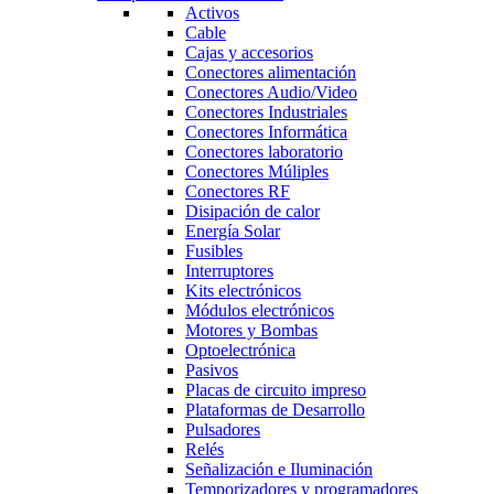
Activos
Cable
Cajas y accesorios
Conectores alimentación
Conectores Audio/Video
Conectores Industriales
Conectores Informática
Conectores laboratorio
Conectores Múliples
Conectores RF
Disipación de calor
Energía Solar
Fusibles
Interruptores
Kits electrónicos
Módulos electrónicos
Motores y Bombas
Optoelectrónica
Pasivos
Placas de circuito impreso
Plataformas de Desarrollo
Pulsadores
Relés
Señalización e Iluminación
Temporizadores y programadores