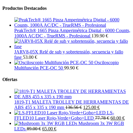
Productos Destacados
PeakTech® 1665 Pinza Amperimétrica Digital - 6000 Counts,
1000A AC/DC - TrueRMS - Profesional
139.90 €
JARV8-05X Relé de sub y sobretensión, secuencia y fallo
fase
53.00 €
Osciloscopio
Multifunción PCE-OC 50
99.90 €
Ofertas
1819-T1 MALETA TROLLEY DE HERRAMIENTAS DE
ABS 455 x 335 x 190 mm
136.56 €
125.00 €
LS-
FFLED10 Laser Rojo-Verde+Gobo+LED
77.78 €
60.00 €
Mushroom 3x 3W RGB
LEDs
89.00 €
65.00 €