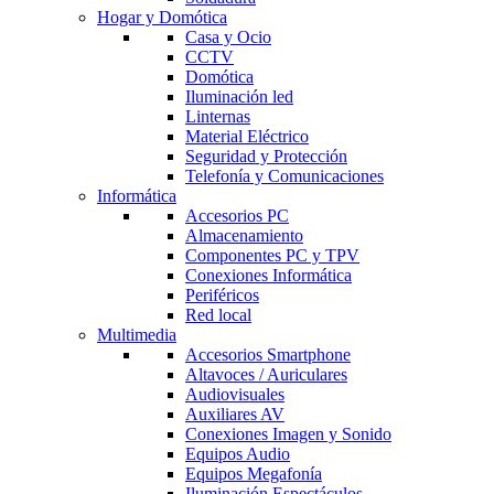
Hogar y Domótica
Casa y Ocio
CCTV
Domótica
Iluminación led
Linternas
Material Eléctrico
Seguridad y Protección
Telefonía y Comunicaciones
Informática
Accesorios PC
Almacenamiento
Componentes PC y TPV
Conexiones Informática
Periféricos
Red local
Multimedia
Accesorios Smartphone
Altavoces / Auriculares
Audiovisuales
Auxiliares AV
Conexiones Imagen y Sonido
Equipos Audio
Equipos Megafonía
Iluminación Espectáculos