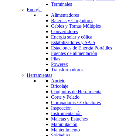
Terminales
Energía
Alimentadores
Baterias y Cargadores
Cables y Tomas Múltiples
Convertidores
Energia solar y eólica
Estabilizadores y SAIS
Estaciones de Energía Portátiles
Fuentes de alimentación
Pilas
Powerex
Transformadores
Herramientas
Apriete
Bricolaje
Conjuntos de Herramienta
Corte y Pelado
Crimpadoras / Extractores
Inspección
Instrumentación
Maletas y Estuches
Manipulación
Mantenimiento
Soldadura