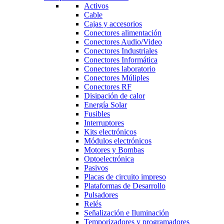
Activos
Cable
Cajas y accesorios
Conectores alimentación
Conectores Audio/Video
Conectores Industriales
Conectores Informática
Conectores laboratorio
Conectores Múliples
Conectores RF
Disipación de calor
Energía Solar
Fusibles
Interruptores
Kits electrónicos
Módulos electrónicos
Motores y Bombas
Optoelectrónica
Pasivos
Placas de circuito impreso
Plataformas de Desarrollo
Pulsadores
Relés
Señalización e Iluminación
Temporizadores y programadores