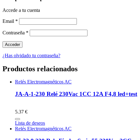
Accede a tu cuenta
Email
*
Contraseña
*
¿Has olvidado tu contraseña?
Productos relacionados
Relés Electromagnéticos AC
JA-A-1-230 Relé 230Vac 1CC 12A F4,8 led+test
5.37 €
Lista de deseos
Relés Electromagnéticos AC