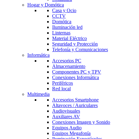
Hogar y Domótica
Casa y Ocio
CCTV
Domótica
Iluminación led
Linternas
Material Eléctrico
Seguridad y Protección
Telefonía y Comunicaciones
Informática
Accesorios PC
Almacenamiento
Componentes PC y TPV
Conexiones Informática
Periféricos
Red local
Multimedia
Accesorios Smartphone
Altavoces / Auriculares
Audiovisuales
Auxiliares AV
Conexiones Imagen y Sonido
Equipos Audio
Equipos Megafonía
Iluminación Espectáculos