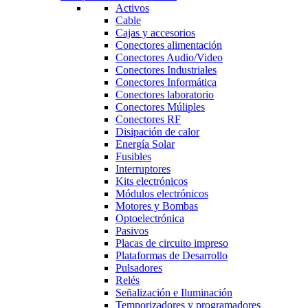
Activos
Cable
Cajas y accesorios
Conectores alimentación
Conectores Audio/Video
Conectores Industriales
Conectores Informática
Conectores laboratorio
Conectores Múliples
Conectores RF
Disipación de calor
Energía Solar
Fusibles
Interruptores
Kits electrónicos
Módulos electrónicos
Motores y Bombas
Optoelectrónica
Pasivos
Placas de circuito impreso
Plataformas de Desarrollo
Pulsadores
Relés
Señalización e Iluminación
Temporizadores y programadores