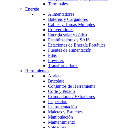
Terminales
Energía
Alimentadores
Baterias y Cargadores
Cables y Tomas Múltiples
Convertidores
Energia solar y eólica
Estabilizadores y SAIS
Estaciones de Energía Portátiles
Fuentes de alimentación
Pilas
Powerex
Transformadores
Herramientas
Apriete
Bricolaje
Conjuntos de Herramienta
Corte y Pelado
Crimpadoras / Extractores
Inspección
Instrumentación
Maletas y Estuches
Manipulación
Mantenimiento
Soldadura