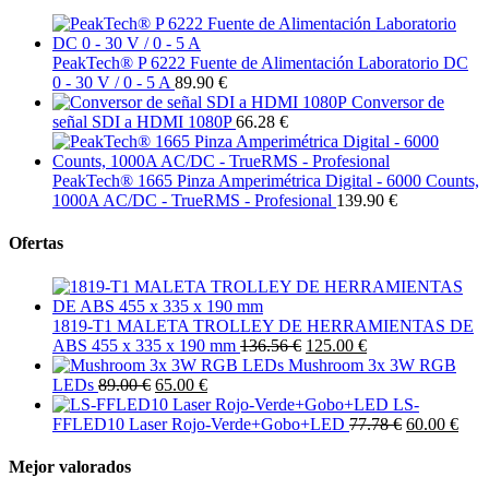
PeakTech® P 6222 Fuente de Alimentación Laboratorio DC
0 - 30 V / 0 - 5 A
89.90 €
Conversor de
señal SDI a HDMI 1080P
66.28 €
PeakTech® 1665 Pinza Amperimétrica Digital - 6000 Counts,
1000A AC/DC - TrueRMS - Profesional
139.90 €
Ofertas
1819-T1 MALETA TROLLEY DE HERRAMIENTAS DE
ABS 455 x 335 x 190 mm
136.56 €
125.00 €
Mushroom 3x 3W RGB
LEDs
89.00 €
65.00 €
LS-
FFLED10 Laser Rojo-Verde+Gobo+LED
77.78 €
60.00 €
Mejor valorados