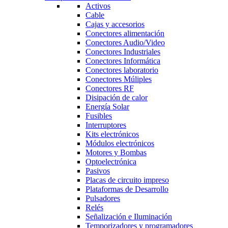
Activos
Cable
Cajas y accesorios
Conectores alimentación
Conectores Audio/Video
Conectores Industriales
Conectores Informática
Conectores laboratorio
Conectores Múliples
Conectores RF
Disipación de calor
Energía Solar
Fusibles
Interruptores
Kits electrónicos
Módulos electrónicos
Motores y Bombas
Optoelectrónica
Pasivos
Placas de circuito impreso
Plataformas de Desarrollo
Pulsadores
Relés
Señalización e Iluminación
Temporizadores y programadores