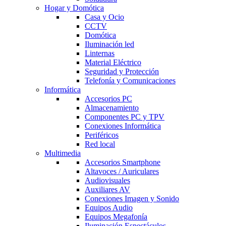
Hogar y Domótica
Casa y Ocio
CCTV
Domótica
Iluminación led
Linternas
Material Eléctrico
Seguridad y Protección
Telefonía y Comunicaciones
Informática
Accesorios PC
Almacenamiento
Componentes PC y TPV
Conexiones Informática
Periféricos
Red local
Multimedia
Accesorios Smartphone
Altavoces / Auriculares
Audiovisuales
Auxiliares AV
Conexiones Imagen y Sonido
Equipos Audio
Equipos Megafonía
Iluminación Espectáculos