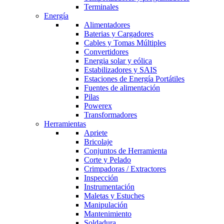
Terminales
Energía
Alimentadores
Baterias y Cargadores
Cables y Tomas Múltiples
Convertidores
Energia solar y eólica
Estabilizadores y SAIS
Estaciones de Energía Portátiles
Fuentes de alimentación
Pilas
Powerex
Transformadores
Herramientas
Apriete
Bricolaje
Conjuntos de Herramienta
Corte y Pelado
Crimpadoras / Extractores
Inspección
Instrumentación
Maletas y Estuches
Manipulación
Mantenimiento
Soldadura