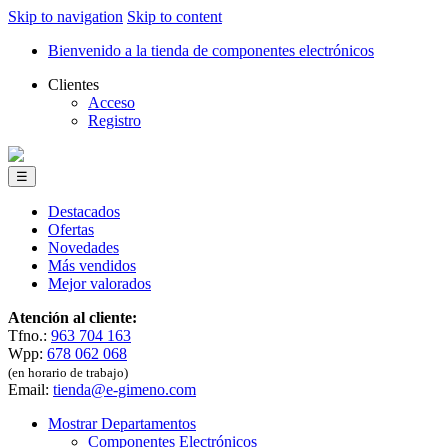
Skip to navigation
Skip to content
Bienvenido a la tienda de componentes electrónicos
Clientes
Acceso
Registro
☰
Destacados
Ofertas
Novedades
Más vendidos
Mejor valorados
Atención al cliente:
Tfno.:
963 704 163
Wpp:
678 062 068
(en horario de trabajo)
Email:
tienda@e-gimeno.com
Mostrar Departamentos
Componentes Electrónicos