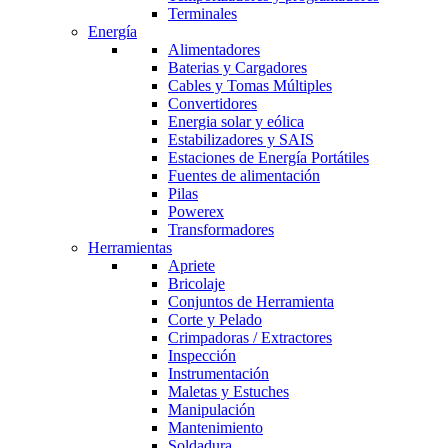
Terminales
Energía
Alimentadores
Baterias y Cargadores
Cables y Tomas Múltiples
Convertidores
Energia solar y eólica
Estabilizadores y SAIS
Estaciones de Energía Portátiles
Fuentes de alimentación
Pilas
Powerex
Transformadores
Herramientas
Apriete
Bricolaje
Conjuntos de Herramienta
Corte y Pelado
Crimpadoras / Extractores
Inspección
Instrumentación
Maletas y Estuches
Manipulación
Mantenimiento
Soldadura