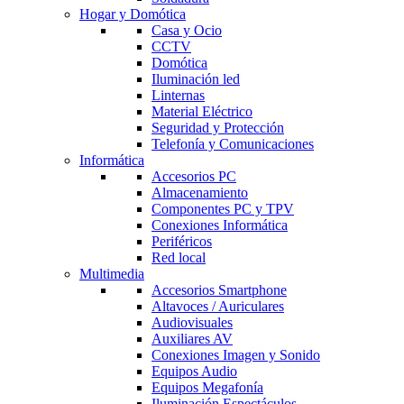
Hogar y Domótica
Casa y Ocio
CCTV
Domótica
Iluminación led
Linternas
Material Eléctrico
Seguridad y Protección
Telefonía y Comunicaciones
Informática
Accesorios PC
Almacenamiento
Componentes PC y TPV
Conexiones Informática
Periféricos
Red local
Multimedia
Accesorios Smartphone
Altavoces / Auriculares
Audiovisuales
Auxiliares AV
Conexiones Imagen y Sonido
Equipos Audio
Equipos Megafonía
Iluminación Espectáculos