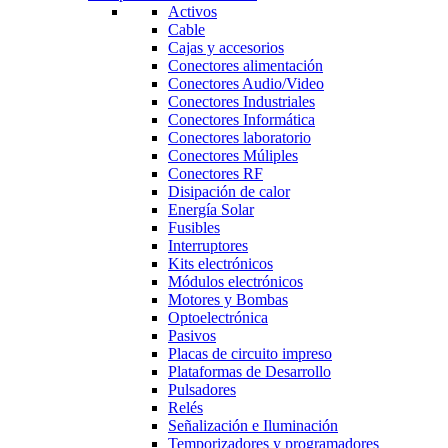
Activos
Cable
Cajas y accesorios
Conectores alimentación
Conectores Audio/Video
Conectores Industriales
Conectores Informática
Conectores laboratorio
Conectores Múliples
Conectores RF
Disipación de calor
Energía Solar
Fusibles
Interruptores
Kits electrónicos
Módulos electrónicos
Motores y Bombas
Optoelectrónica
Pasivos
Placas de circuito impreso
Plataformas de Desarrollo
Pulsadores
Relés
Señalización e Iluminación
Temporizadores y programadores