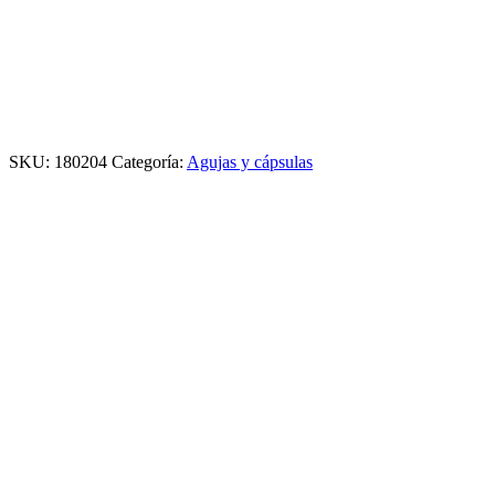
SKU:
180204
Categoría:
Agujas y cápsulas