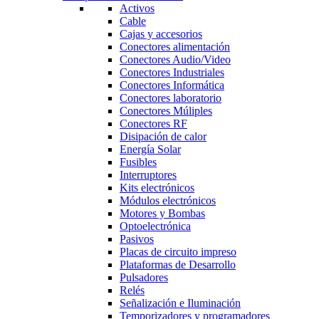
Activos
Cable
Cajas y accesorios
Conectores alimentación
Conectores Audio/Video
Conectores Industriales
Conectores Informática
Conectores laboratorio
Conectores Múliples
Conectores RF
Disipación de calor
Energía Solar
Fusibles
Interruptores
Kits electrónicos
Módulos electrónicos
Motores y Bombas
Optoelectrónica
Pasivos
Placas de circuito impreso
Plataformas de Desarrollo
Pulsadores
Relés
Señalización e Iluminación
Temporizadores y programadores