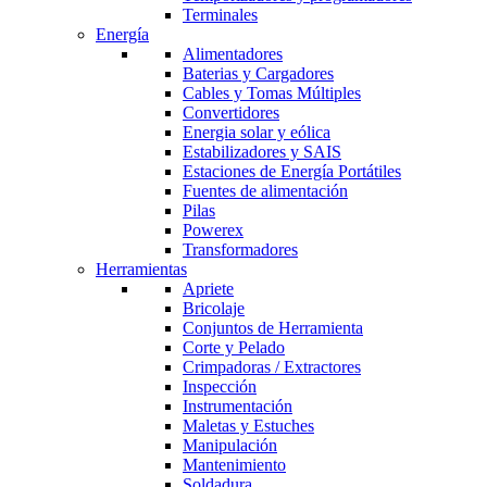
Terminales
Energía
Alimentadores
Baterias y Cargadores
Cables y Tomas Múltiples
Convertidores
Energia solar y eólica
Estabilizadores y SAIS
Estaciones de Energía Portátiles
Fuentes de alimentación
Pilas
Powerex
Transformadores
Herramientas
Apriete
Bricolaje
Conjuntos de Herramienta
Corte y Pelado
Crimpadoras / Extractores
Inspección
Instrumentación
Maletas y Estuches
Manipulación
Mantenimiento
Soldadura