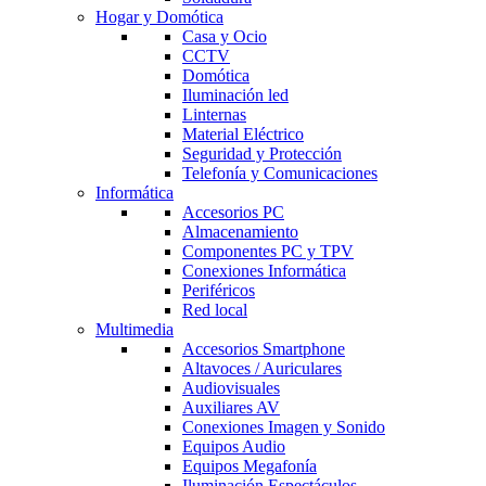
Hogar y Domótica
Casa y Ocio
CCTV
Domótica
Iluminación led
Linternas
Material Eléctrico
Seguridad y Protección
Telefonía y Comunicaciones
Informática
Accesorios PC
Almacenamiento
Componentes PC y TPV
Conexiones Informática
Periféricos
Red local
Multimedia
Accesorios Smartphone
Altavoces / Auriculares
Audiovisuales
Auxiliares AV
Conexiones Imagen y Sonido
Equipos Audio
Equipos Megafonía
Iluminación Espectáculos