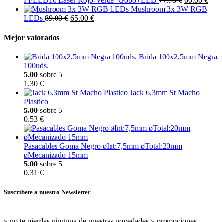
FFLED10 Laser Rojo-Verde+Gobo+LED
77.78 €
60.00 €
Mushroom 3x 3W RGB
LEDs
89.00 €
65.00 €
Mejor valorados
Brida 100x2,5mm Negra
100uds.
5.00
sobre 5
1.30 €
Jack 6,3mm St Macho
Plastico
5.00
sobre 5
0.53 €
Pasacables Goma Negro øInt:7,5mm øTotal:20mm
øMecanizado 15mm
5.00
sobre 5
0.31 €
Suscríbete a nuestro Newsletter
y no te pierdas ninguna de nuestras novedades y promociones.