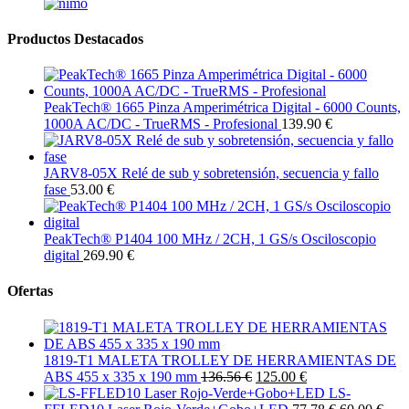
Productos Destacados
PeakTech® 1665 Pinza Amperimétrica Digital - 6000 Counts,
1000A AC/DC - TrueRMS - Profesional
139.90 €
JARV8-05X Relé de sub y sobretensión, secuencia y fallo
fase
53.00 €
PeakTech® P1404 100 MHz / 2CH, 1 GS/s Osciloscopio
digital
269.90 €
Ofertas
1819-T1 MALETA TROLLEY DE HERRAMIENTAS DE
ABS 455 x 335 x 190 mm
136.56 €
125.00 €
LS-