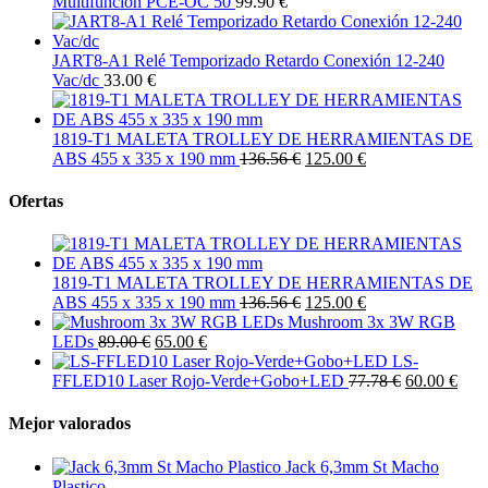
Multifunción PCE-OC 50
99.90 €
JART8-A1 Relé Temporizado Retardo Conexión 12-240
Vac/dc
33.00 €
1819-T1 MALETA TROLLEY DE HERRAMIENTAS DE
ABS 455 x 335 x 190 mm
136.56 €
125.00 €
Ofertas
1819-T1 MALETA TROLLEY DE HERRAMIENTAS DE
ABS 455 x 335 x 190 mm
136.56 €
125.00 €
Mushroom 3x 3W RGB
LEDs
89.00 €
65.00 €
LS-
FFLED10 Laser Rojo-Verde+Gobo+LED
77.78 €
60.00 €
Mejor valorados
Jack 6,3mm St Macho
Plastico