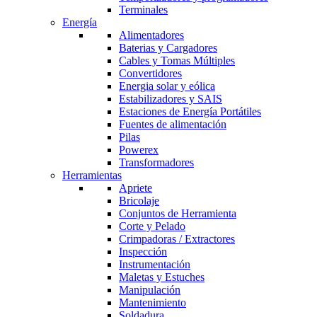
Terminales
Energía
Alimentadores
Baterias y Cargadores
Cables y Tomas Múltiples
Convertidores
Energia solar y eólica
Estabilizadores y SAIS
Estaciones de Energía Portátiles
Fuentes de alimentación
Pilas
Powerex
Transformadores
Herramientas
Apriete
Bricolaje
Conjuntos de Herramienta
Corte y Pelado
Crimpadoras / Extractores
Inspección
Instrumentación
Maletas y Estuches
Manipulación
Mantenimiento
Soldadura