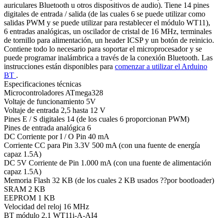
auriculares Bluetooth u otros dispositivos de audio). Tiene 14 pines
digitales de entrada / salida (de las cuales 6 se puede utilizar como
salidas PWM y se puede utilizar para restablecer el módulo WT11),
6 entradas analógicas, un oscilador de cristal de 16 MHz, terminales
de tornillo para alimentación, un header ICSP y un botón de reinicio.
Contiene todo lo necesario para soportar el microprocesador y se
puede programar inalámbrica a través de la conexión Bluetooth. Las
instrucciones están disponibles para
comenzar a utilizar el Arduino
BT
.
Especificaciones técnicas
Microcontroladores ATmega328
Voltaje de funcionamiento 5V
Voltaje de entrada 2,5 hasta 12 V
Pines E / S digitales 14 (de los cuales 6 proporcionan PWM)
Pines de entrada analógica 6
DC Corriente por I / O Pin 40 mA
Corriente CC para Pin 3.3V 500 mA (con una fuente de energía
capaz 1.5A)
DC 5V Corriente de Pin 1.000 mA (con una fuente de alimentación
capaz 1.5A)
Memoria Flash 32 KB (de los cuales 2 KB usados ??por bootloader)
SRAM 2 KB
EEPROM 1 KB
Velocidad del reloj 16 MHz
BT módulo 2.1 WT11i-A-AI4