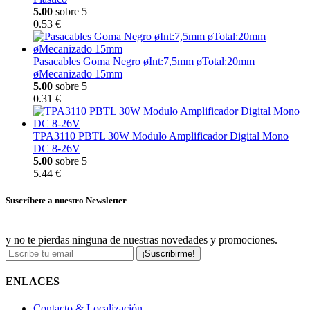
5.00
sobre 5
0.53 €
Pasacables Goma Negro øInt:7,5mm øTotal:20mm
øMecanizado 15mm
5.00
sobre 5
0.31 €
TPA3110 PBTL 30W Modulo Amplificador Digital Mono
DC 8-26V
5.00
sobre 5
5.44 €
Suscríbete a nuestro Newsletter
y no te pierdas ninguna de nuestras novedades y promociones.
¡Suscribirme!
ENLACES
Contacto & Localización