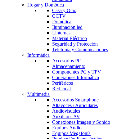
Hogar y Domótica
Casa y Ocio
CCTV
Domótica
Iluminación led
Linternas
Material Eléctrico
Seguridad y Protección
Telefonía y Comunicaciones
Informática
Accesorios PC
Almacenamiento
Componentes PC y TPV
Conexiones Informática
Periféricos
Red local
Multimedia
Accesorios Smartphone
Altavoces / Auriculares
Audiovisuales
Auxiliares AV
Conexiones Imagen y Sonido
Equipos Audio
Equipos Megafonía
Iluminación Espectáculos