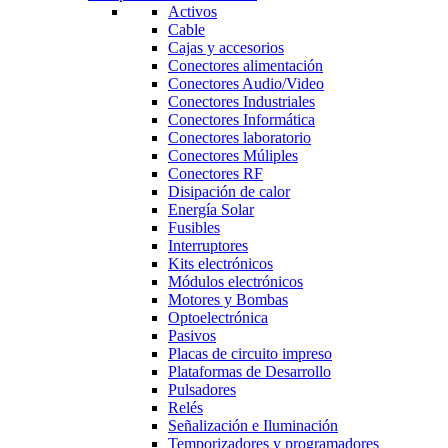
Activos
Cable
Cajas y accesorios
Conectores alimentación
Conectores Audio/Video
Conectores Industriales
Conectores Informática
Conectores laboratorio
Conectores Múliples
Conectores RF
Disipación de calor
Energía Solar
Fusibles
Interruptores
Kits electrónicos
Módulos electrónicos
Motores y Bombas
Optoelectrónica
Pasivos
Placas de circuito impreso
Plataformas de Desarrollo
Pulsadores
Relés
Señalización e Iluminación
Temporizadores y programadores