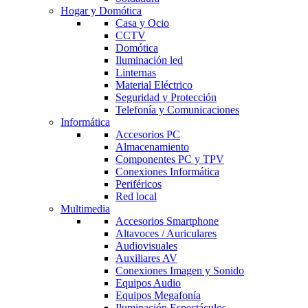
Hogar y Domótica
Casa y Ocio
CCTV
Domótica
Iluminación led
Linternas
Material Eléctrico
Seguridad y Protección
Telefonía y Comunicaciones
Informática
Accesorios PC
Almacenamiento
Componentes PC y TPV
Conexiones Informática
Periféricos
Red local
Multimedia
Accesorios Smartphone
Altavoces / Auriculares
Audiovisuales
Auxiliares AV
Conexiones Imagen y Sonido
Equipos Audio
Equipos Megafonía
Iluminación Espectáculos