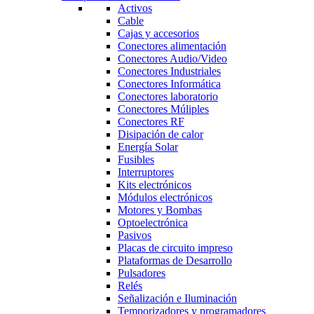
Activos
Cable
Cajas y accesorios
Conectores alimentación
Conectores Audio/Video
Conectores Industriales
Conectores Informática
Conectores laboratorio
Conectores Múliples
Conectores RF
Disipación de calor
Energía Solar
Fusibles
Interruptores
Kits electrónicos
Módulos electrónicos
Motores y Bombas
Optoelectrónica
Pasivos
Placas de circuito impreso
Plataformas de Desarrollo
Pulsadores
Relés
Señalización e Iluminación
Temporizadores y programadores