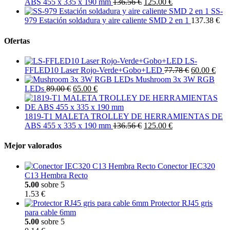
ABS 455 x 335 x 190 mm
136.56 €
125.00 €
SS-
979 Estación soldadura y aire caliente SMD 2 en 1
137.38 €
Ofertas
LS-
FFLED10 Laser Rojo-Verde+Gobo+LED
77.78 €
60.00 €
Mushroom 3x 3W RGB
LEDs
89.00 €
65.00 €
1819-T1 MALETA TROLLEY DE HERRAMIENTAS DE
ABS 455 x 335 x 190 mm
136.56 €
125.00 €
Mejor valorados
Conector IEC320
C13 Hembra Recto
5.00
sobre 5
1.53 €
Protector RJ45 gris
para cable 6mm
5.00
sobre 5