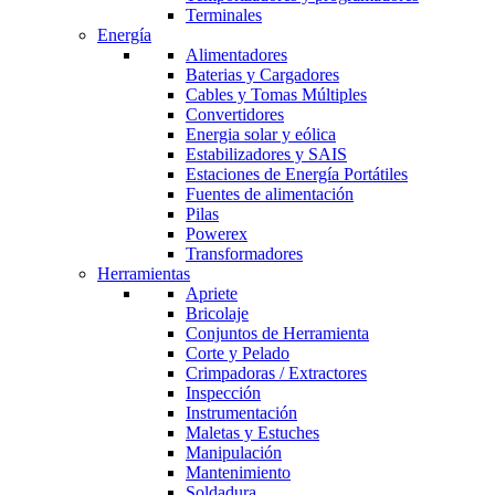
Terminales
Energía
Alimentadores
Baterias y Cargadores
Cables y Tomas Múltiples
Convertidores
Energia solar y eólica
Estabilizadores y SAIS
Estaciones de Energía Portátiles
Fuentes de alimentación
Pilas
Powerex
Transformadores
Herramientas
Apriete
Bricolaje
Conjuntos de Herramienta
Corte y Pelado
Crimpadoras / Extractores
Inspección
Instrumentación
Maletas y Estuches
Manipulación
Mantenimiento
Soldadura