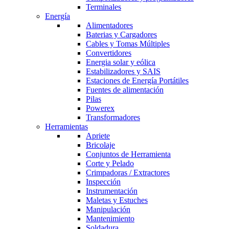
Terminales
Energía
Alimentadores
Baterias y Cargadores
Cables y Tomas Múltiples
Convertidores
Energia solar y eólica
Estabilizadores y SAIS
Estaciones de Energía Portátiles
Fuentes de alimentación
Pilas
Powerex
Transformadores
Herramientas
Apriete
Bricolaje
Conjuntos de Herramienta
Corte y Pelado
Crimpadoras / Extractores
Inspección
Instrumentación
Maletas y Estuches
Manipulación
Mantenimiento
Soldadura