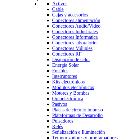
Activos
Cable
Cajas y accesorios
Conectores alimentación
Conectores Audio/Video
Conectores Industriales
Conectores Informática
Conectores laboratorio
Conectores Múliples
Conectores RF
Disipación de calor
Energía Solar
Fusibles
Interruptores
Kits electrónicos
Módulos electrónicos
Motores y Bombas
Optoelectrónica
Pasivos
Placas de circuito impreso
Plataformas de Desarrollo
Pulsadores
Relés
Señalización e Iluminación
Temporizadores y programadores