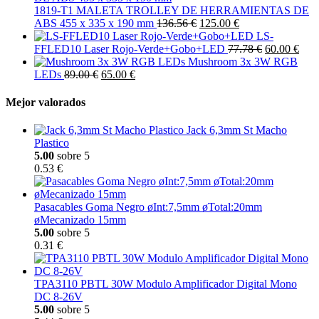
1819-T1 MALETA TROLLEY DE HERRAMIENTAS DE
ABS 455 x 335 x 190 mm
136.56 €
125.00 €
LS-
FFLED10 Laser Rojo-Verde+Gobo+LED
77.78 €
60.00 €
Mushroom 3x 3W RGB
LEDs
89.00 €
65.00 €
Mejor valorados
Jack 6,3mm St Macho
Plastico
5.00
sobre 5
0.53 €
Pasacables Goma Negro øInt:7,5mm øTotal:20mm
øMecanizado 15mm
5.00
sobre 5
0.31 €
TPA3110 PBTL 30W Modulo Amplificador Digital Mono
DC 8-26V
5.00
sobre 5