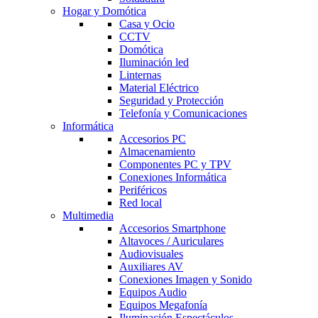
Hogar y Domótica
Casa y Ocio
CCTV
Domótica
Iluminación led
Linternas
Material Eléctrico
Seguridad y Protección
Telefonía y Comunicaciones
Informática
Accesorios PC
Almacenamiento
Componentes PC y TPV
Conexiones Informática
Periféricos
Red local
Multimedia
Accesorios Smartphone
Altavoces / Auriculares
Audiovisuales
Auxiliares AV
Conexiones Imagen y Sonido
Equipos Audio
Equipos Megafonía
Iluminación Espectáculos