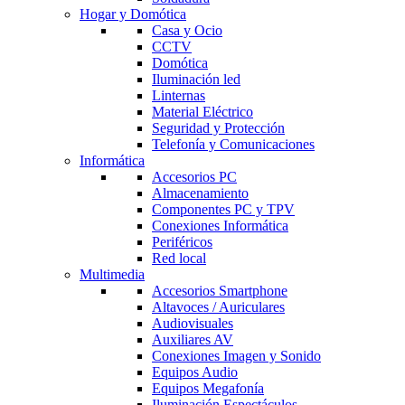
Hogar y Domótica
Casa y Ocio
CCTV
Domótica
Iluminación led
Linternas
Material Eléctrico
Seguridad y Protección
Telefonía y Comunicaciones
Informática
Accesorios PC
Almacenamiento
Componentes PC y TPV
Conexiones Informática
Periféricos
Red local
Multimedia
Accesorios Smartphone
Altavoces / Auriculares
Audiovisuales
Auxiliares AV
Conexiones Imagen y Sonido
Equipos Audio
Equipos Megafonía
Iluminación Espectáculos