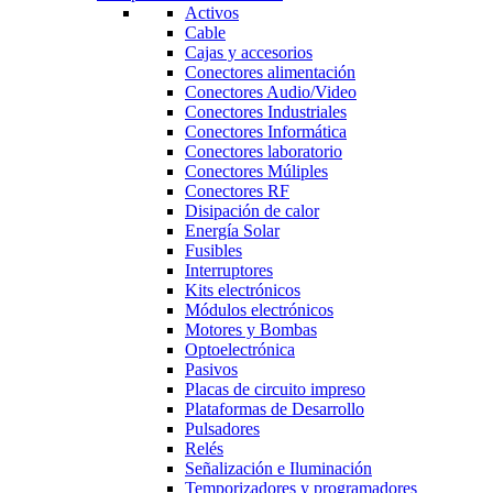
Activos
Cable
Cajas y accesorios
Conectores alimentación
Conectores Audio/Video
Conectores Industriales
Conectores Informática
Conectores laboratorio
Conectores Múliples
Conectores RF
Disipación de calor
Energía Solar
Fusibles
Interruptores
Kits electrónicos
Módulos electrónicos
Motores y Bombas
Optoelectrónica
Pasivos
Placas de circuito impreso
Plataformas de Desarrollo
Pulsadores
Relés
Señalización e Iluminación
Temporizadores y programadores