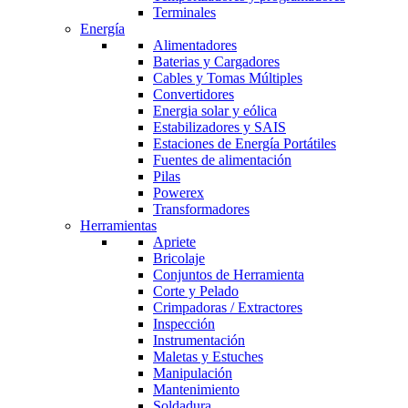
Terminales
Energía
Alimentadores
Baterias y Cargadores
Cables y Tomas Múltiples
Convertidores
Energia solar y eólica
Estabilizadores y SAIS
Estaciones de Energía Portátiles
Fuentes de alimentación
Pilas
Powerex
Transformadores
Herramientas
Apriete
Bricolaje
Conjuntos de Herramienta
Corte y Pelado
Crimpadoras / Extractores
Inspección
Instrumentación
Maletas y Estuches
Manipulación
Mantenimiento
Soldadura