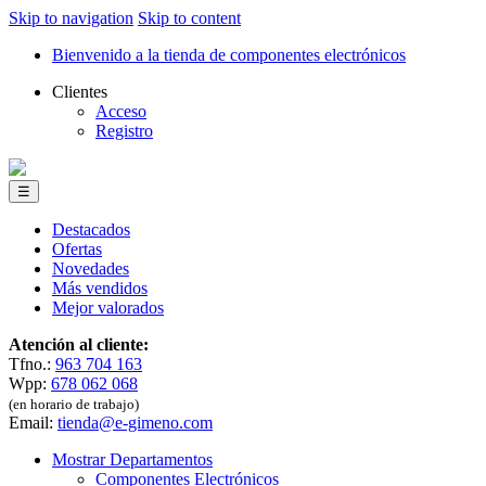
Skip to navigation
Skip to content
Bienvenido a la tienda de componentes electrónicos
Clientes
Acceso
Registro
☰
Destacados
Ofertas
Novedades
Más vendidos
Mejor valorados
Atención al cliente:
Tfno.:
963 704 163
Wpp:
678 062 068
(en horario de trabajo)
Email:
tienda@e-gimeno.com
Mostrar Departamentos
Componentes Electrónicos