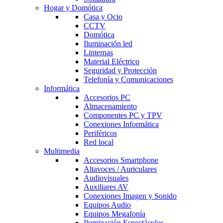
Hogar y Domótica
Casa y Ocio
CCTV
Domótica
Iluminación led
Linternas
Material Eléctrico
Seguridad y Protección
Telefonía y Comunicaciones
Informática
Accesorios PC
Almacenamiento
Componentes PC y TPV
Conexiones Informática
Periféricos
Red local
Multimedia
Accesorios Smartphone
Altavoces / Auriculares
Audiovisuales
Auxiliares AV
Conexiones Imagen y Sonido
Equipos Audio
Equipos Megafonía
Iluminación Espectáculos