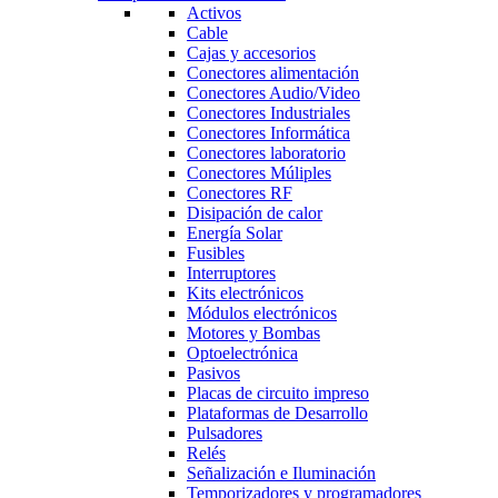
Activos
Cable
Cajas y accesorios
Conectores alimentación
Conectores Audio/Video
Conectores Industriales
Conectores Informática
Conectores laboratorio
Conectores Múliples
Conectores RF
Disipación de calor
Energía Solar
Fusibles
Interruptores
Kits electrónicos
Módulos electrónicos
Motores y Bombas
Optoelectrónica
Pasivos
Placas de circuito impreso
Plataformas de Desarrollo
Pulsadores
Relés
Señalización e Iluminación
Temporizadores y programadores