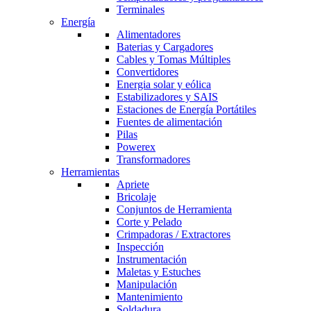
Terminales
Energía
Alimentadores
Baterias y Cargadores
Cables y Tomas Múltiples
Convertidores
Energia solar y eólica
Estabilizadores y SAIS
Estaciones de Energía Portátiles
Fuentes de alimentación
Pilas
Powerex
Transformadores
Herramientas
Apriete
Bricolaje
Conjuntos de Herramienta
Corte y Pelado
Crimpadoras / Extractores
Inspección
Instrumentación
Maletas y Estuches
Manipulación
Mantenimiento
Soldadura