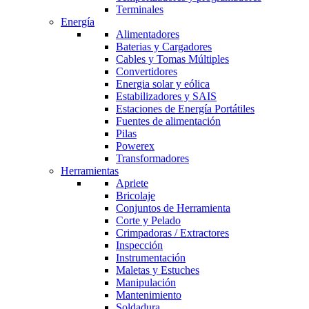
Terminales
Energía
Alimentadores
Baterias y Cargadores
Cables y Tomas Múltiples
Convertidores
Energia solar y eólica
Estabilizadores y SAIS
Estaciones de Energía Portátiles
Fuentes de alimentación
Pilas
Powerex
Transformadores
Herramientas
Apriete
Bricolaje
Conjuntos de Herramienta
Corte y Pelado
Crimpadoras / Extractores
Inspección
Instrumentación
Maletas y Estuches
Manipulación
Mantenimiento
Soldadura