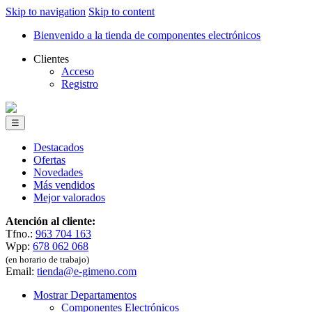
Skip to navigation
Skip to content
Bienvenido a la tienda de componentes electrónicos
Clientes
Acceso
Registro
☰
Destacados
Ofertas
Novedades
Más vendidos
Mejor valorados
Atención al cliente:
Tfno.:
963 704 163
Wpp:
678 062 068
(en horario de trabajo)
Email:
tienda@e-gimeno.com
Mostrar Departamentos
Componentes Electrónicos