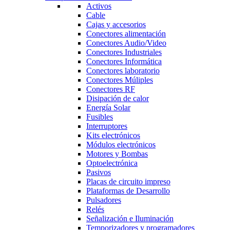
Activos
Cable
Cajas y accesorios
Conectores alimentación
Conectores Audio/Video
Conectores Industriales
Conectores Informática
Conectores laboratorio
Conectores Múliples
Conectores RF
Disipación de calor
Energía Solar
Fusibles
Interruptores
Kits electrónicos
Módulos electrónicos
Motores y Bombas
Optoelectrónica
Pasivos
Placas de circuito impreso
Plataformas de Desarrollo
Pulsadores
Relés
Señalización e Iluminación
Temporizadores y programadores