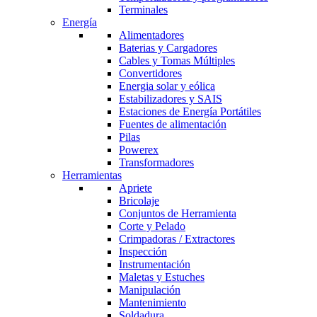
Terminales
Energía
Alimentadores
Baterias y Cargadores
Cables y Tomas Múltiples
Convertidores
Energia solar y eólica
Estabilizadores y SAIS
Estaciones de Energía Portátiles
Fuentes de alimentación
Pilas
Powerex
Transformadores
Herramientas
Apriete
Bricolaje
Conjuntos de Herramienta
Corte y Pelado
Crimpadoras / Extractores
Inspección
Instrumentación
Maletas y Estuches
Manipulación
Mantenimiento
Soldadura