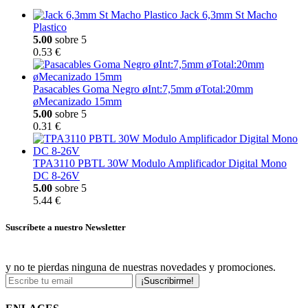
Jack 6,3mm St Macho
Plastico
5.00
sobre 5
0.53 €
Pasacables Goma Negro øInt:7,5mm øTotal:20mm
øMecanizado 15mm
5.00
sobre 5
0.31 €
TPA3110 PBTL 30W Modulo Amplificador Digital Mono
DC 8-26V
5.00
sobre 5
5.44 €
Suscríbete a nuestro Newsletter
y no te pierdas ninguna de nuestras novedades y promociones.
¡Suscribirme!