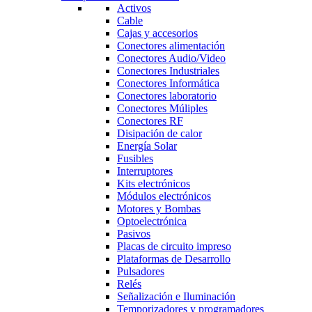
Activos
Cable
Cajas y accesorios
Conectores alimentación
Conectores Audio/Video
Conectores Industriales
Conectores Informática
Conectores laboratorio
Conectores Múliples
Conectores RF
Disipación de calor
Energía Solar
Fusibles
Interruptores
Kits electrónicos
Módulos electrónicos
Motores y Bombas
Optoelectrónica
Pasivos
Placas de circuito impreso
Plataformas de Desarrollo
Pulsadores
Relés
Señalización e Iluminación
Temporizadores y programadores