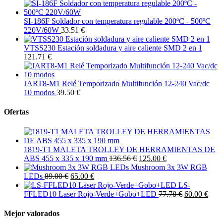
SI-186F Soldador con temperatura regulable 200ºC - 500ºC
220V/60W
33.51 €
VTSS230 Estación soldadura y aire caliente SMD 2 en 1
121.71 €
JART8-M1 Relé Temporizado Multifunción 12-240 Vac/dc
10 modos
39.50 €
Ofertas
1819-T1 MALETA TROLLEY DE HERRAMIENTAS DE
ABS 455 x 335 x 190 mm
136.56 €
125.00 €
Mushroom 3x 3W RGB
LEDs
89.00 €
65.00 €
LS-
FFLED10 Laser Rojo-Verde+Gobo+LED
77.78 €
60.00 €
Mejor valorados