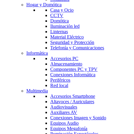
Hogar y Domótica
Casa y Ocio
CCTV
Domótica
Iluminación led
Linternas
Material Eléctrico
Seguridad y Protección
Telefonía y Comunicaciones
Informática
Accesorios PC
Almacenamiento
Componentes PC y TPV
Conexiones Informática
Periféricos
Red local
Multimedia
Accesorios Smartphone
Altavoces / Auriculares
Audiovisuales
Auxiliares AV
Conexiones Imagen y Sonido
Equipos Audio
Equipos Megafonía
Iluminación Espectáculos