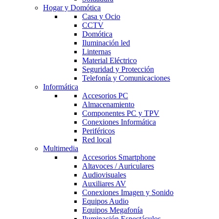
Hogar y Domótica
Casa y Ocio
CCTV
Domótica
Iluminación led
Linternas
Material Eléctrico
Seguridad y Protección
Telefonía y Comunicaciones
Informática
Accesorios PC
Almacenamiento
Componentes PC y TPV
Conexiones Informática
Periféricos
Red local
Multimedia
Accesorios Smartphone
Altavoces / Auriculares
Audiovisuales
Auxiliares AV
Conexiones Imagen y Sonido
Equipos Audio
Equipos Megafonía
Iluminación Espectáculos