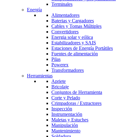
Terminales
Energía
Alimentadores
Baterias y Cargadores
Cables y Tomas Múltiples
Convertidores
Energia solar y eólica
Estabilizadores y SAIS
Estaciones de Energía Portátiles
Fuentes de alimentación
Pilas
Powerex
Transformadores
Herramientas
Apriete
Bricolaje
Conjuntos de Herramienta
Corte y Pelado
Crimpadoras / Extractores
Inspección
Instrumentación
Maletas y Estuches
Manipulación
Mantenimiento
Soldadura