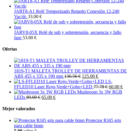
JART8-A1 Relé Temporizado Retardo Conexión 12-240
Vac/dc
33.00 €
JARV8-05X Relé de sub y sobretensión, secuencia y fallo
fase
53.00 €
Ofertas
1819-T1 MALETA TROLLEY DE HERRAMIENTAS DE
ABS 455 x 335 x 190 mm
136.56 €
125.00 €
LS-
FFLED10 Laser Rojo-Verde+Gobo+LED
77.78 €
60.00 €
Mushroom 3x 3W RGB
LEDs
89.00 €
65.00 €
Mejor valorados
Protector RJ45 gris
para cable 6mm
5.00
sobre 5