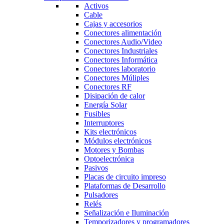
Activos
Cable
Cajas y accesorios
Conectores alimentación
Conectores Audio/Video
Conectores Industriales
Conectores Informática
Conectores laboratorio
Conectores Múliples
Conectores RF
Disipación de calor
Energía Solar
Fusibles
Interruptores
Kits electrónicos
Módulos electrónicos
Motores y Bombas
Optoelectrónica
Pasivos
Placas de circuito impreso
Plataformas de Desarrollo
Pulsadores
Relés
Señalización e Iluminación
Temporizadores y programadores