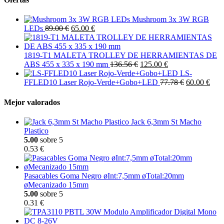
Mushroom 3x 3W RGB
LEDs
89.00 €
65.00 €
1819-T1 MALETA TROLLEY DE HERRAMIENTAS DE
ABS 455 x 335 x 190 mm
136.56 €
125.00 €
LS-
FFLED10 Laser Rojo-Verde+Gobo+LED
77.78 €
60.00 €
Mejor valorados
Jack 6,3mm St Macho
Plastico
5.00
sobre 5
0.53 €
Pasacables Goma Negro øInt:7,5mm øTotal:20mm
øMecanizado 15mm
5.00
sobre 5
0.31 €