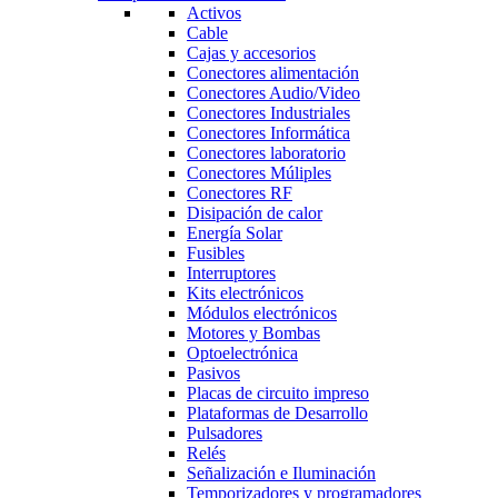
Activos
Cable
Cajas y accesorios
Conectores alimentación
Conectores Audio/Video
Conectores Industriales
Conectores Informática
Conectores laboratorio
Conectores Múliples
Conectores RF
Disipación de calor
Energía Solar
Fusibles
Interruptores
Kits electrónicos
Módulos electrónicos
Motores y Bombas
Optoelectrónica
Pasivos
Placas de circuito impreso
Plataformas de Desarrollo
Pulsadores
Relés
Señalización e Iluminación
Temporizadores y programadores