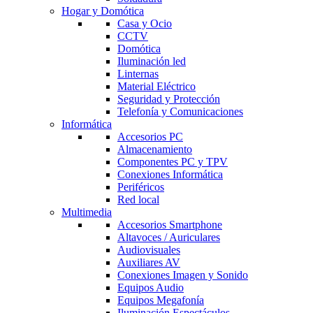
Hogar y Domótica
Casa y Ocio
CCTV
Domótica
Iluminación led
Linternas
Material Eléctrico
Seguridad y Protección
Telefonía y Comunicaciones
Informática
Accesorios PC
Almacenamiento
Componentes PC y TPV
Conexiones Informática
Periféricos
Red local
Multimedia
Accesorios Smartphone
Altavoces / Auriculares
Audiovisuales
Auxiliares AV
Conexiones Imagen y Sonido
Equipos Audio
Equipos Megafonía
Iluminación Espectáculos