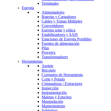
Terminales
Energía
Alimentadores
Baterias y Cargadores
Cables y Tomas Múltiples
Convertidores
Energia solar y eólica
Estabilizadores y SAIS
Estaciones de Energía Portátiles
Fuentes de alimentación
Pilas
Powerex
Transformadores
Herramientas
Apriete
Bricolaje
Conjuntos de Herramienta
Corte y Pelado
Crimpadoras / Extractores
Inspección
Instrumentación
Maletas y Estuches
Manipulación
Mantenimiento
Soldadura