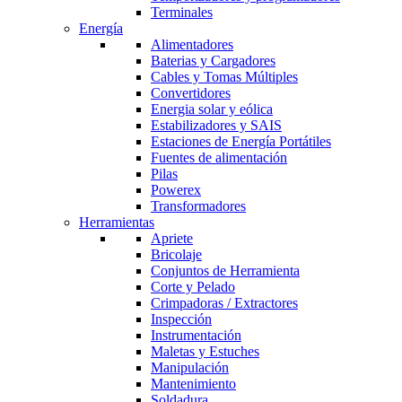
Terminales
Energía
Alimentadores
Baterias y Cargadores
Cables y Tomas Múltiples
Convertidores
Energia solar y eólica
Estabilizadores y SAIS
Estaciones de Energía Portátiles
Fuentes de alimentación
Pilas
Powerex
Transformadores
Herramientas
Apriete
Bricolaje
Conjuntos de Herramienta
Corte y Pelado
Crimpadoras / Extractores
Inspección
Instrumentación
Maletas y Estuches
Manipulación
Mantenimiento
Soldadura