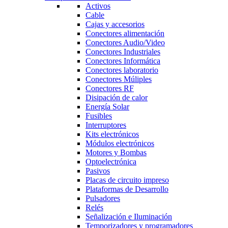
Activos
Cable
Cajas y accesorios
Conectores alimentación
Conectores Audio/Video
Conectores Industriales
Conectores Informática
Conectores laboratorio
Conectores Múliples
Conectores RF
Disipación de calor
Energía Solar
Fusibles
Interruptores
Kits electrónicos
Módulos electrónicos
Motores y Bombas
Optoelectrónica
Pasivos
Placas de circuito impreso
Plataformas de Desarrollo
Pulsadores
Relés
Señalización e Iluminación
Temporizadores y programadores