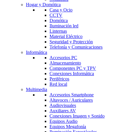
Hogar y Domótica
Casa y Ocio
CCTV
Domótica
Iluminación led
Linternas
Material Eléctrico
Seguridad y Protección
Telefonía y Comunicaciones
Informática
Accesorios PC
Almacenamiento
Componentes PC y TPV
Conexiones Informática
Periféricos
Red local
Multimedia
Accesorios Smartphone
Altavoces / Auriculares
Audiovisuales
Auxiliares AV
Conexiones Imagen y Sonido
Equipos Audio
Equipos Megafonía
Iluminación Espectáculos