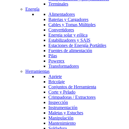
Terminales
Energía
Alimentadores
Baterias y Cargadores
Cables y Tomas Múltiples
Convertidores
Energia solar y eólica
Estabilizadores y SAIS
Estaciones de Energía Portátiles
Fuentes de alimentación
Pilas
Powerex
Transformadores
Herramientas
Apriete
Bricolaje
Conjuntos de Herramienta
Corte y Pelado
Crimpadoras / Extractores
Inspección
Instrumentación
Maletas y Estuches
Manipulación
Mantenimiento
Soldadura