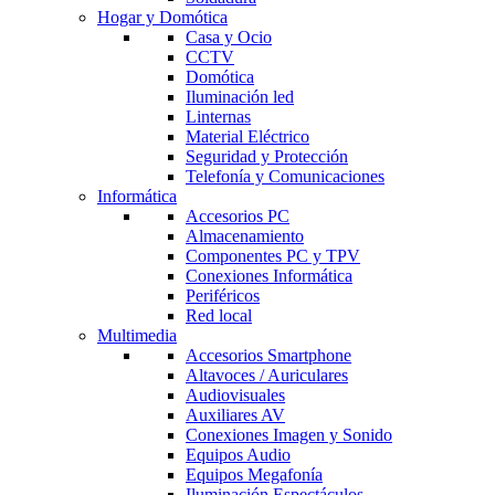
Hogar y Domótica
Casa y Ocio
CCTV
Domótica
Iluminación led
Linternas
Material Eléctrico
Seguridad y Protección
Telefonía y Comunicaciones
Informática
Accesorios PC
Almacenamiento
Componentes PC y TPV
Conexiones Informática
Periféricos
Red local
Multimedia
Accesorios Smartphone
Altavoces / Auriculares
Audiovisuales
Auxiliares AV
Conexiones Imagen y Sonido
Equipos Audio
Equipos Megafonía
Iluminación Espectáculos