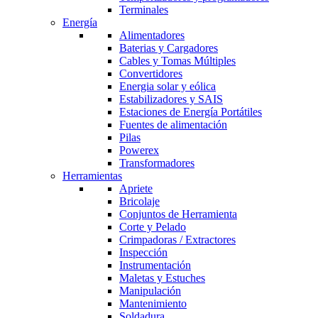
Terminales
Energía
Alimentadores
Baterias y Cargadores
Cables y Tomas Múltiples
Convertidores
Energia solar y eólica
Estabilizadores y SAIS
Estaciones de Energía Portátiles
Fuentes de alimentación
Pilas
Powerex
Transformadores
Herramientas
Apriete
Bricolaje
Conjuntos de Herramienta
Corte y Pelado
Crimpadoras / Extractores
Inspección
Instrumentación
Maletas y Estuches
Manipulación
Mantenimiento
Soldadura