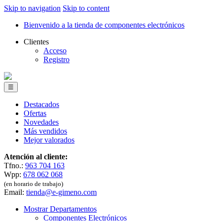
Skip to navigation
Skip to content
Bienvenido a la tienda de componentes electrónicos
Clientes
Acceso
Registro
☰
Destacados
Ofertas
Novedades
Más vendidos
Mejor valorados
Atención al cliente:
Tfno.:
963 704 163
Wpp:
678 062 068
(en horario de trabajo)
Email:
tienda@e-gimeno.com
Mostrar Departamentos
Componentes Electrónicos