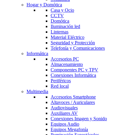
Hogar y Domótica
Casa y Ocio
CCTV
Domótica
Iluminación led
Linternas
Material Eléctrico
Seguridad y Protección
Telefonía y Comunicaciones
Informática
Accesorios PC
Almacenamiento
Componentes PC y TPV
Conexiones Informática
Periféricos
Red local
Multimedia
Accesorios Smartphone
Altavoces / Auriculares
Audiovisuales
Auxiliares AV
Conexiones Imagen y Sonido
Equipos Audio
Equipos Megafonía
Iluminación Espectáculos