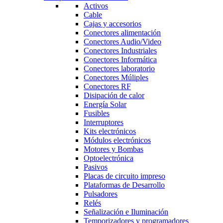
Activos
Cable
Cajas y accesorios
Conectores alimentación
Conectores Audio/Video
Conectores Industriales
Conectores Informática
Conectores laboratorio
Conectores Múliples
Conectores RF
Disipación de calor
Energía Solar
Fusibles
Interruptores
Kits electrónicos
Módulos electrónicos
Motores y Bombas
Optoelectrónica
Pasivos
Placas de circuito impreso
Plataformas de Desarrollo
Pulsadores
Relés
Señalización e Iluminación
Temporizadores y programadores