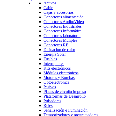
Activos
Cable
Cajas y accesorios
Conectores alimentación
Conectores Audio/Video
Conectores Industriales
Conectores Informática
Conectores laboratorio
Conectores Múliples
Conectores RF
Disipación de calor
Energía Solar
Fusibles
Interruptores
Kits electrónicos
Módulos electrónicos
Motores y Bombas
Optoelectrónica
Pasivos
Placas de circuito impreso
Plataformas de Desarrollo
Pulsadores
Relés
Señalización e Iluminación
Temporizadores y programadores