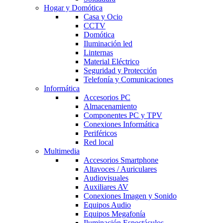
Hogar y Domótica
Casa y Ocio
CCTV
Domótica
Iluminación led
Linternas
Material Eléctrico
Seguridad y Protección
Telefonía y Comunicaciones
Informática
Accesorios PC
Almacenamiento
Componentes PC y TPV
Conexiones Informática
Periféricos
Red local
Multimedia
Accesorios Smartphone
Altavoces / Auriculares
Audiovisuales
Auxiliares AV
Conexiones Imagen y Sonido
Equipos Audio
Equipos Megafonía
Iluminación Espectáculos