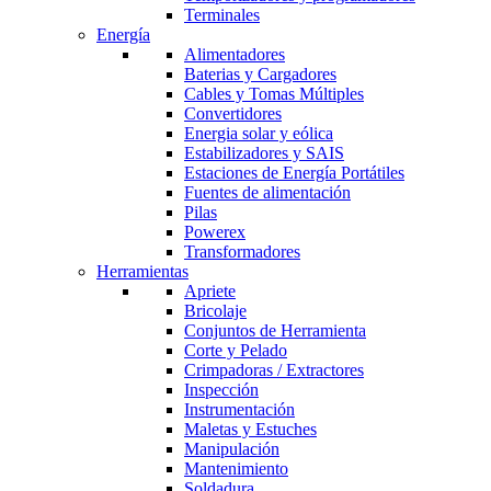
Terminales
Energía
Alimentadores
Baterias y Cargadores
Cables y Tomas Múltiples
Convertidores
Energia solar y eólica
Estabilizadores y SAIS
Estaciones de Energía Portátiles
Fuentes de alimentación
Pilas
Powerex
Transformadores
Herramientas
Apriete
Bricolaje
Conjuntos de Herramienta
Corte y Pelado
Crimpadoras / Extractores
Inspección
Instrumentación
Maletas y Estuches
Manipulación
Mantenimiento
Soldadura