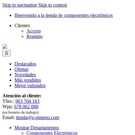
Skip to navigation
Skip to content
Bienvenido a la tienda de componentes electrónicos
Clientes
Acceso
Registro
☰
Destacados
Ofertas
Novedades
Más vendidos
Mejor valorados
Atención al cliente:
Tfno.:
963 704 163
Wpp:
678 062 068
(en horario de trabajo)
Email:
tienda@e-gimeno.com
Mostrar Departamentos
Componentes Electrónicos