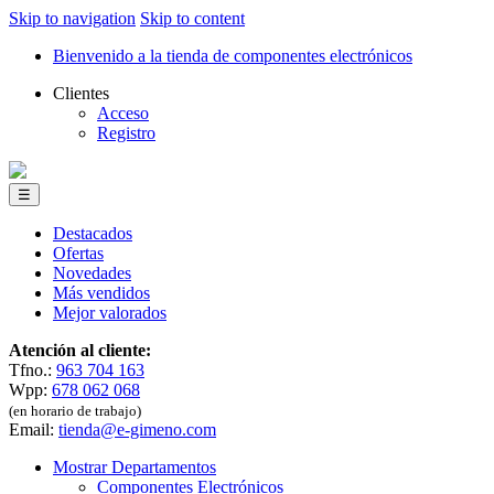
Skip to navigation
Skip to content
Bienvenido a la tienda de componentes electrónicos
Clientes
Acceso
Registro
☰
Destacados
Ofertas
Novedades
Más vendidos
Mejor valorados
Atención al cliente:
Tfno.:
963 704 163
Wpp:
678 062 068
(en horario de trabajo)
Email:
tienda@e-gimeno.com
Mostrar Departamentos
Componentes Electrónicos