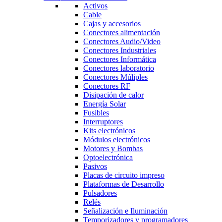
Activos
Cable
Cajas y accesorios
Conectores alimentación
Conectores Audio/Video
Conectores Industriales
Conectores Informática
Conectores laboratorio
Conectores Múliples
Conectores RF
Disipación de calor
Energía Solar
Fusibles
Interruptores
Kits electrónicos
Módulos electrónicos
Motores y Bombas
Optoelectrónica
Pasivos
Placas de circuito impreso
Plataformas de Desarrollo
Pulsadores
Relés
Señalización e Iluminación
Temporizadores y programadores