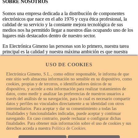
SOBRE NOSOTROS
Somos una empresa dedicada a la distribución de componentes
electrónicos que nace en el año 1976 y cuya ética profesional, la
calidad de su servicio y la constante mejora tecnológica de sus
medios nos ha permitido llegar a nuestros días ocupando uno de los
lugares más destacados dentro de nuestro sector.
En Electrónica Gimeno las personas son lo primero, nuestra tarea
principal es la calidad y nuestra máxima ambición es que nuestra
empresa sea la mejor.
USO DE COOKIES
Electrónica Gimeno, S.L., como editor responsable, le informa de que
este sitio web almacena información no sensible en su dispositivo, como
cookies, propias y de terceros, o identificadores únicos de su
dispositivo, y accede a esta información para realizar tratamientos de
datos, como medir y analizar las preferencias de nuestros usuarios a
través del análisis de su navegación, para lo cual es necesario compartir
datos y perfiles no vinculados directamente a su identidad con otros
intermediarios. Para aceptar y dar su consentimiento a todas las
finalidades y funcionalidades indicadas, puede aceptar y continuar
navegando. En caso contrario, puede rechazar o configurar dichas
finalidades. Para obtener más información sobre el uso de cookies y sus
© Electrónica Gimeno 2018 – 2026 - Todos los derechos
derechos acceda a nuestra
Política de Cookies
.
reservados.