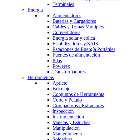
Terminales
Energía
Alimentadores
Baterias y Cargadores
Cables y Tomas Múltiples
Convertidores
Energia solar y eólica
Estabilizadores y SAIS
Estaciones de Energía Portátiles
Fuentes de alimentación
Pilas
Powerex
Transformadores
Herramientas
Apriete
Bricolaje
Conjuntos de Herramienta
Corte y Pelado
Crimpadoras / Extractores
Inspección
Instrumentación
Maletas y Estuches
Manipulación
Mantenimiento
Soldadura