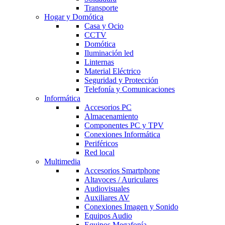
Transporte
Hogar y Domótica
Casa y Ocio
CCTV
Domótica
Iluminación led
Linternas
Material Eléctrico
Seguridad y Protección
Telefonía y Comunicaciones
Informática
Accesorios PC
Almacenamiento
Componentes PC y TPV
Conexiones Informática
Periféricos
Red local
Multimedia
Accesorios Smartphone
Altavoces / Auriculares
Audiovisuales
Auxiliares AV
Conexiones Imagen y Sonido
Equipos Audio
Equipos Megafonía