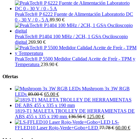
PeakTech® P 6222 Fuente de Alimentación Laboratorio DC
0 - 30 V / 0 - 5 A
89.90 €
PeakTech® P1404 100 MHz / 2CH, 1 GS/s Osciloscopio
digital
269.90 €
PeakTech® P 5500 Medidor Calidad Aceite de Freír - TPM y
Temperatura
239.90 €
Ofertas
Mushroom 3x 3W RGB
LEDs
89.00 €
65.00 €
1819-T1 MALETA TROLLEY DE HERRAMIENTAS DE
ABS 455 x 335 x 190 mm
136.56 €
125.00 €
LS-
FFLED10 Laser Rojo-Verde+Gobo+LED
77.78 €
60.00 €