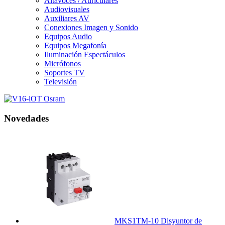
Altavoces / Auriculares
Audiovisuales
Auxiliares AV
Conexiones Imagen y Sonido
Equipos Audio
Equipos Megafonía
Iluminación Espectáculos
Micrófonos
Soportes TV
Televisión
Novedades
MKS1TM-10 Disyuntor de