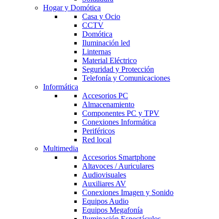
Hogar y Domótica
Casa y Ocio
CCTV
Domótica
Iluminación led
Linternas
Material Eléctrico
Seguridad y Protección
Telefonía y Comunicaciones
Informática
Accesorios PC
Almacenamiento
Componentes PC y TPV
Conexiones Informática
Periféricos
Red local
Multimedia
Accesorios Smartphone
Altavoces / Auriculares
Audiovisuales
Auxiliares AV
Conexiones Imagen y Sonido
Equipos Audio
Equipos Megafonía
Iluminación Espectáculos