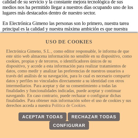
calidad de su servicio y la constante mejora tecnológica de sus
medios nos ha permitido llegar a nuestros días ocupando uno de los
lugares más destacados dentro de nuestro sector.
En Electrónica Gimeno las personas son lo primero, nuestra tarea
principal es la calidad y nuestra máxima ambición es que nuestra
empresa sea la mejor.
USO DE COOKIES
Electrónica Gimeno, S.L., como editor responsable, le informa de que
este sitio web almacena información no sensible en su dispositivo, como
cookies, propias y de terceros, o identificadores únicos de su
dispositivo, y accede a esta información para realizar tratamientos de
datos, como medir y analizar las preferencias de nuestros usuarios a
través del análisis de su navegación, para lo cual es necesario compartir
datos y perfiles no vinculados directamente a su identidad con otros
intermediarios. Para aceptar y dar su consentimiento a todas las
finalidades y funcionalidades indicadas, puede aceptar y continuar
navegando. En caso contrario, puede rechazar o configurar dichas
finalidades. Para obtener más información sobre el uso de cookies y sus
© Electrónica Gimeno 2018 – 2026 - Todos los derechos
derechos acceda a nuestra
Política de Cookies
.
reservados.
ACEPTAR TODAS
RECHAZAR TODAS
CONFIGURAR