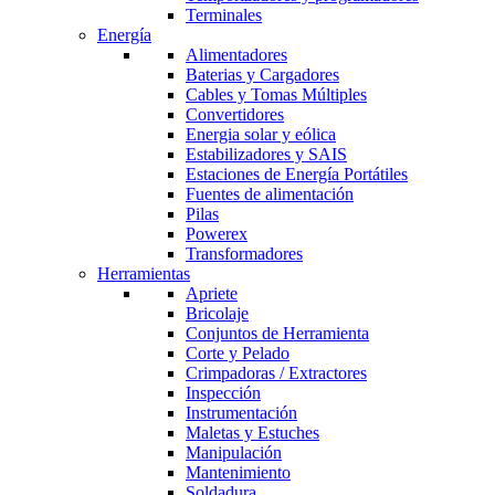
Terminales
Energía
Alimentadores
Baterias y Cargadores
Cables y Tomas Múltiples
Convertidores
Energia solar y eólica
Estabilizadores y SAIS
Estaciones de Energía Portátiles
Fuentes de alimentación
Pilas
Powerex
Transformadores
Herramientas
Apriete
Bricolaje
Conjuntos de Herramienta
Corte y Pelado
Crimpadoras / Extractores
Inspección
Instrumentación
Maletas y Estuches
Manipulación
Mantenimiento
Soldadura