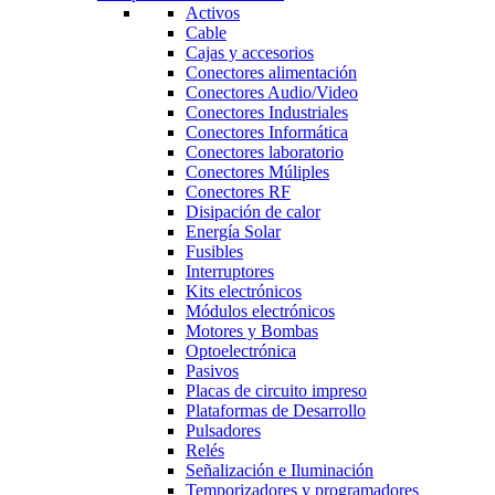
Activos
Cable
Cajas y accesorios
Conectores alimentación
Conectores Audio/Video
Conectores Industriales
Conectores Informática
Conectores laboratorio
Conectores Múliples
Conectores RF
Disipación de calor
Energía Solar
Fusibles
Interruptores
Kits electrónicos
Módulos electrónicos
Motores y Bombas
Optoelectrónica
Pasivos
Placas de circuito impreso
Plataformas de Desarrollo
Pulsadores
Relés
Señalización e Iluminación
Temporizadores y programadores