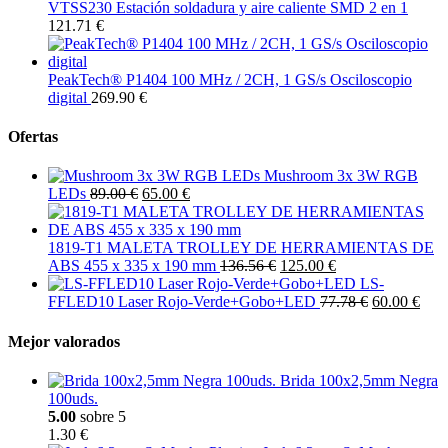
VTSS230 Estación soldadura y aire caliente SMD 2 en 1
121.71 €
PeakTech® P1404 100 MHz / 2CH, 1 GS/s Osciloscopio
digital
269.90 €
Ofertas
Mushroom 3x 3W RGB
LEDs
89.00 €
65.00 €
1819-T1 MALETA TROLLEY DE HERRAMIENTAS DE
ABS 455 x 335 x 190 mm
136.56 €
125.00 €
LS-
FFLED10 Laser Rojo-Verde+Gobo+LED
77.78 €
60.00 €
Mejor valorados
Brida 100x2,5mm Negra
100uds.
5.00
sobre 5
1.30 €