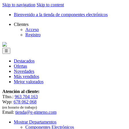
Skip to navigation
Skip to content
Bienvenido a la tienda de componentes electrónicos
Clientes
Acceso
Registro
☰
Destacados
Ofertas
Novedades
Más vendidos
Mejor valorados
Atención al cliente:
Tfno.:
963 704 163
Wpp:
678 062 068
(en horario de trabajo)
Email:
tienda@e-gimeno.com
Mostrar Departamentos
Componentes Electrónicos