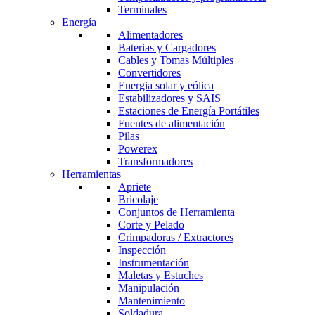
Terminales
Energía
Alimentadores
Baterias y Cargadores
Cables y Tomas Múltiples
Convertidores
Energia solar y eólica
Estabilizadores y SAIS
Estaciones de Energía Portátiles
Fuentes de alimentación
Pilas
Powerex
Transformadores
Herramientas
Apriete
Bricolaje
Conjuntos de Herramienta
Corte y Pelado
Crimpadoras / Extractores
Inspección
Instrumentación
Maletas y Estuches
Manipulación
Mantenimiento
Soldadura