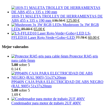
1819-T1 MALETA TROLLEY DE HERRAMIENTAS DE
ABS 455 x 335 x 190 mm
136.56 €
125.00 €
Mushroom 3x 3W RGB
LEDs
89.00 €
65.00 €
LS-
FFLED10 Laser Rojo-Verde+Gobo+LED
77.78 €
60.00 €
Mejor valorados
Protector RJ45 gris
para cable 6mm
5.00
sobre 5
0.14 €
PP040N CAJA PARA ELECTRICIDAD DE ABS NEGRO
(RAL 9005) 51x37x20mm
5.00
sobre 5
1.69 €
Condensador para motor de trabajo 2UF 400V