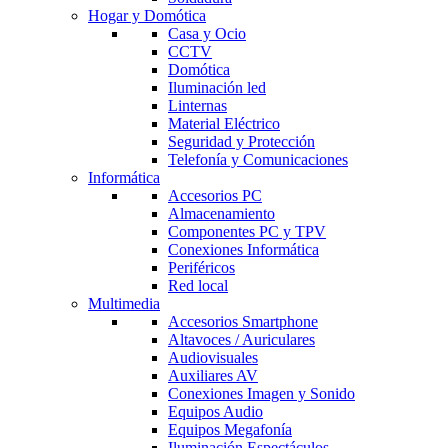
Hogar y Domótica
Casa y Ocio
CCTV
Domótica
Iluminación led
Linternas
Material Eléctrico
Seguridad y Protección
Telefonía y Comunicaciones
Informática
Accesorios PC
Almacenamiento
Componentes PC y TPV
Conexiones Informática
Periféricos
Red local
Multimedia
Accesorios Smartphone
Altavoces / Auriculares
Audiovisuales
Auxiliares AV
Conexiones Imagen y Sonido
Equipos Audio
Equipos Megafonía
Iluminación Espectáculos