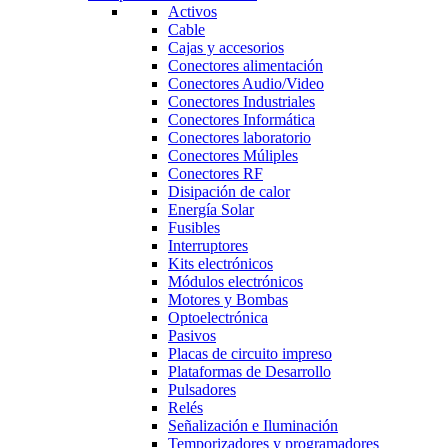
Activos
Cable
Cajas y accesorios
Conectores alimentación
Conectores Audio/Video
Conectores Industriales
Conectores Informática
Conectores laboratorio
Conectores Múliples
Conectores RF
Disipación de calor
Energía Solar
Fusibles
Interruptores
Kits electrónicos
Módulos electrónicos
Motores y Bombas
Optoelectrónica
Pasivos
Placas de circuito impreso
Plataformas de Desarrollo
Pulsadores
Relés
Señalización e Iluminación
Temporizadores y programadores