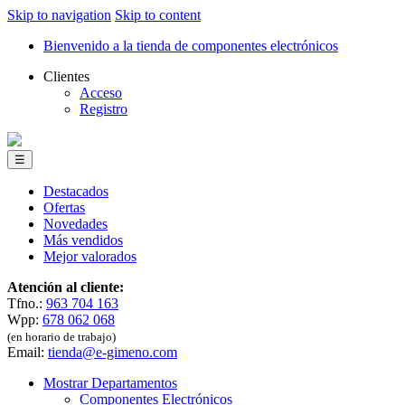
Skip to navigation
Skip to content
Bienvenido a la tienda de componentes electrónicos
Clientes
Acceso
Registro
☰
Destacados
Ofertas
Novedades
Más vendidos
Mejor valorados
Atención al cliente:
Tfno.:
963 704 163
Wpp:
678 062 068
(en horario de trabajo)
Email:
tienda@e-gimeno.com
Mostrar Departamentos
Componentes Electrónicos