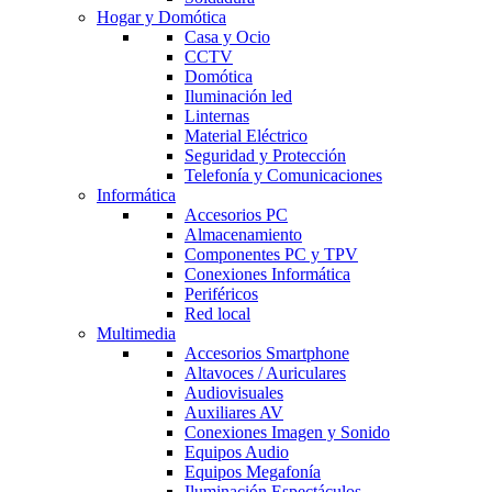
Hogar y Domótica
Casa y Ocio
CCTV
Domótica
Iluminación led
Linternas
Material Eléctrico
Seguridad y Protección
Telefonía y Comunicaciones
Informática
Accesorios PC
Almacenamiento
Componentes PC y TPV
Conexiones Informática
Periféricos
Red local
Multimedia
Accesorios Smartphone
Altavoces / Auriculares
Audiovisuales
Auxiliares AV
Conexiones Imagen y Sonido
Equipos Audio
Equipos Megafonía
Iluminación Espectáculos