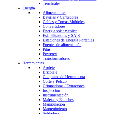
Terminales
Energía
Alimentadores
Baterias y Cargadores
Cables y Tomas Múltiples
Convertidores
Energia solar y eólica
Estabilizadores y SAIS
Estaciones de Energía Portátiles
Fuentes de alimentación
Pilas
Powerex
Transformadores
Herramientas
Apriete
Bricolaje
Conjuntos de Herramienta
Corte y Pelado
Crimpadoras / Extractores
Inspección
Instrumentación
Maletas y Estuches
Manipulación
Mantenimiento
Soldadura