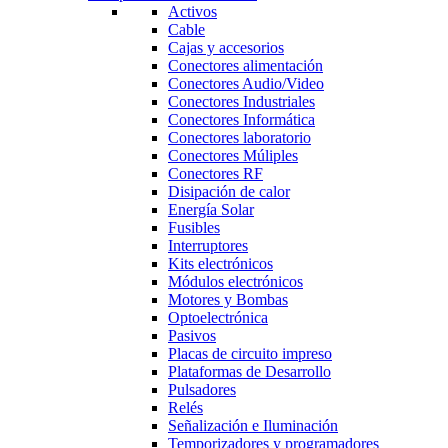
Activos
Cable
Cajas y accesorios
Conectores alimentación
Conectores Audio/Video
Conectores Industriales
Conectores Informática
Conectores laboratorio
Conectores Múliples
Conectores RF
Disipación de calor
Energía Solar
Fusibles
Interruptores
Kits electrónicos
Módulos electrónicos
Motores y Bombas
Optoelectrónica
Pasivos
Placas de circuito impreso
Plataformas de Desarrollo
Pulsadores
Relés
Señalización e Iluminación
Temporizadores y programadores