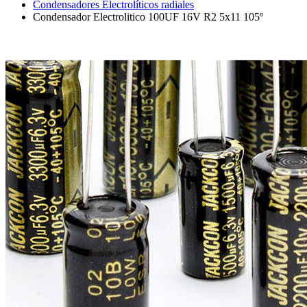
Condensadores Electrolíticos radiales
Condensador Electrolitico 100UF 16V R2 5x11 105º