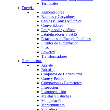
Terminales
Energía
Alimentadores
Baterias y Cargadores
Cables y Tomas Múltiples
Convertidores
Energia solar y eólica
Estabilizadores y SAIS
Estaciones de Energía Portátiles
Fuentes de alimentación
Pilas
Powerex
Transformadores
Herramientas
Apriete
Bricolaje
Conjuntos de Herramienta
Corte y Pelado
Crimpadoras / Extractores
Inspección
Instrumentación
Maletas y Estuches
Manipulación
Mantenimiento
Soldadura