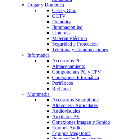
Hogar y Domótica
Casa y Ocio
CCTV
Domótica
Iluminación led
Linternas
Material Eléctrico
Seguridad y Protección
Telefonía y Comunicaciones
Informática
Accesorios PC
Almacenamiento
Componentes PC y TPV
Conexiones Informática
Periféricos
Red local
Multimedia
Accesorios Smartphone
Altavoces / Auriculares
Audiovisuales
Auxiliares AV
Conexiones Imagen y Sonido
Equipos Audio
Equipos Megafonía
Iluminación Espectáculos