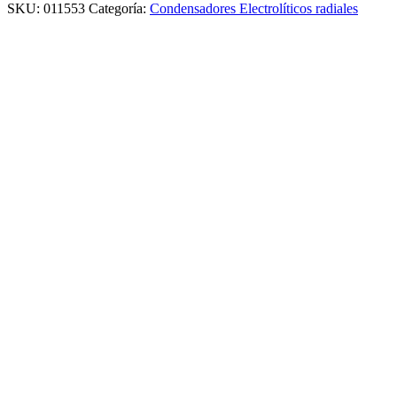
SKU:
011553
Categoría:
Condensadores Electrolíticos radiales