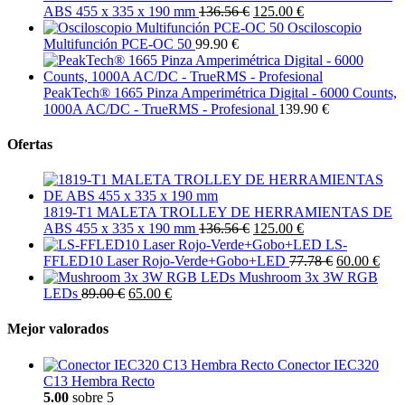
ABS 455 x 335 x 190 mm
136.56 €
125.00 €
Osciloscopio
Multifunción PCE-OC 50
99.90 €
PeakTech® 1665 Pinza Amperimétrica Digital - 6000 Counts,
1000A AC/DC - TrueRMS - Profesional
139.90 €
Ofertas
1819-T1 MALETA TROLLEY DE HERRAMIENTAS DE
ABS 455 x 335 x 190 mm
136.56 €
125.00 €
LS-
FFLED10 Laser Rojo-Verde+Gobo+LED
77.78 €
60.00 €
Mushroom 3x 3W RGB
LEDs
89.00 €
65.00 €
Mejor valorados
Conector IEC320
C13 Hembra Recto
5.00
sobre 5