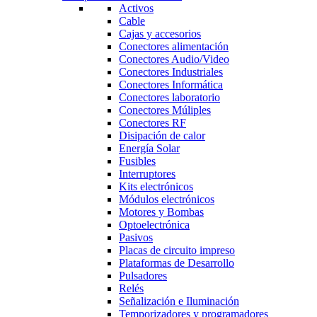
Activos
Cable
Cajas y accesorios
Conectores alimentación
Conectores Audio/Video
Conectores Industriales
Conectores Informática
Conectores laboratorio
Conectores Múliples
Conectores RF
Disipación de calor
Energía Solar
Fusibles
Interruptores
Kits electrónicos
Módulos electrónicos
Motores y Bombas
Optoelectrónica
Pasivos
Placas de circuito impreso
Plataformas de Desarrollo
Pulsadores
Relés
Señalización e Iluminación
Temporizadores y programadores