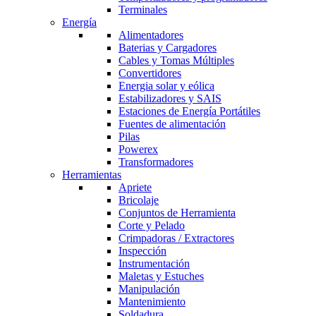
Terminales
Energía
Alimentadores
Baterias y Cargadores
Cables y Tomas Múltiples
Convertidores
Energia solar y eólica
Estabilizadores y SAIS
Estaciones de Energía Portátiles
Fuentes de alimentación
Pilas
Powerex
Transformadores
Herramientas
Apriete
Bricolaje
Conjuntos de Herramienta
Corte y Pelado
Crimpadoras / Extractores
Inspección
Instrumentación
Maletas y Estuches
Manipulación
Mantenimiento
Soldadura