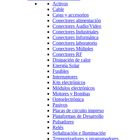
Activos
Cable
Cajas y accesorios
Conectores alimentación
Conectores Audio/Video
Conectores Industriales
Conectores Informática
Conectores laboratorio
Conectores Múliples
Conectores RF
Disipación de calor
Energía Solar
Fusibles
Interruptores
Kits electrónicos
Módulos electrónicos
Motores y Bombas
Optoelectrónica
Pasivos
Placas de circuito impreso
Plataformas de Desarrollo
Pulsadores
Relés
Señalización e Iluminación
Temporizadores y programadores