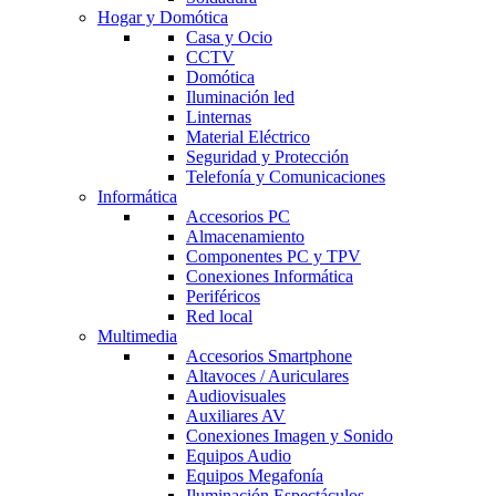
Hogar y Domótica
Casa y Ocio
CCTV
Domótica
Iluminación led
Linternas
Material Eléctrico
Seguridad y Protección
Telefonía y Comunicaciones
Informática
Accesorios PC
Almacenamiento
Componentes PC y TPV
Conexiones Informática
Periféricos
Red local
Multimedia
Accesorios Smartphone
Altavoces / Auriculares
Audiovisuales
Auxiliares AV
Conexiones Imagen y Sonido
Equipos Audio
Equipos Megafonía
Iluminación Espectáculos