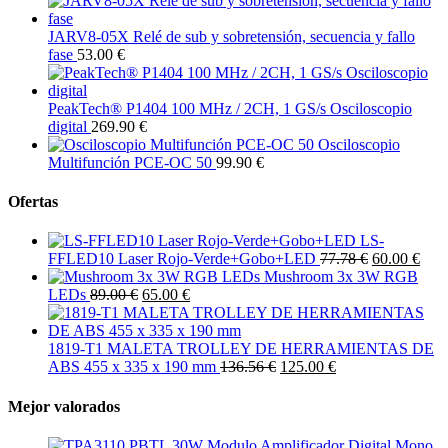
JARV8-05X Relé de sub y sobretensión, secuencia y fallo
fase
53.00 €
PeakTech® P1404 100 MHz / 2CH, 1 GS/s Osciloscopio
digital
269.90 €
Osciloscopio
Multifunción PCE-OC 50
99.90 €
Ofertas
LS-
FFLED10 Laser Rojo-Verde+Gobo+LED
77.78 €
60.00 €
Mushroom 3x 3W RGB
LEDs
89.00 €
65.00 €
1819-T1 MALETA TROLLEY DE HERRAMIENTAS DE
ABS 455 x 335 x 190 mm
136.56 €
125.00 €
Mejor valorados