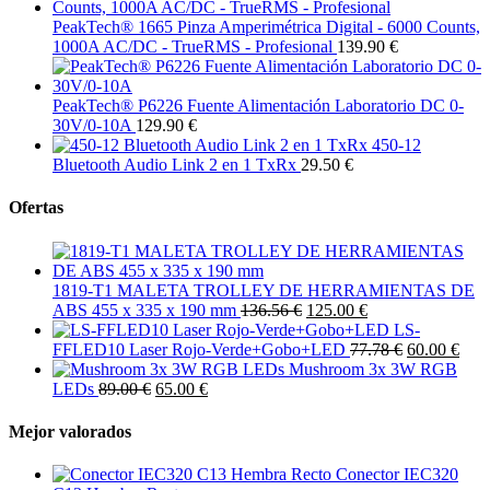
PeakTech® 1665 Pinza Amperimétrica Digital - 6000 Counts,
1000A AC/DC - TrueRMS - Profesional
139.90 €
PeakTech® P6226 Fuente Alimentación Laboratorio DC 0-
30V/0-10A
129.90 €
450-12
Bluetooth Audio Link 2 en 1 TxRx
29.50 €
Ofertas
1819-T1 MALETA TROLLEY DE HERRAMIENTAS DE
ABS 455 x 335 x 190 mm
136.56 €
125.00 €
LS-
FFLED10 Laser Rojo-Verde+Gobo+LED
77.78 €
60.00 €
Mushroom 3x 3W RGB
LEDs
89.00 €
65.00 €
Mejor valorados
Conector IEC320