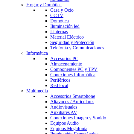
Hogar y Domótica
Casa y Ocio
CCTV
Domótica
Iluminación led
Linternas
Material Eléctrico
Seguridad y Protección
Telefonía y Comunicaciones
Informática
Accesorios PC
Almacenamiento
Componentes PC y TPV
Conexiones Informática
Periféricos
Red local
Multimedia
Accesorios Smartphone
Altavoces / Auriculares
Audiovisuales
Auxiliares AV
Conexiones Imagen y Sonido
Equipos Audio
Equipos Megafonía
Iluminación Espectáculos