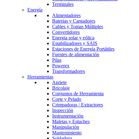
Terminales
Energía
Alimentadores
Baterias y Cargadores
Cables y Tomas Múltiples
Convertidores
Energia solar y eólica
Estabilizadores y SAIS
Estaciones de Energía Portátiles
Fuentes de alimentación
Pilas
Powerex
Transformadores
Herramientas
Apriete
Bricolaje
Conjuntos de Herramienta
Corte y Pelado
Crimpadoras / Extractores
Inspección
Instrumentación
Maletas y Estuches
Manipulación
Mantenimiento
Soldadura