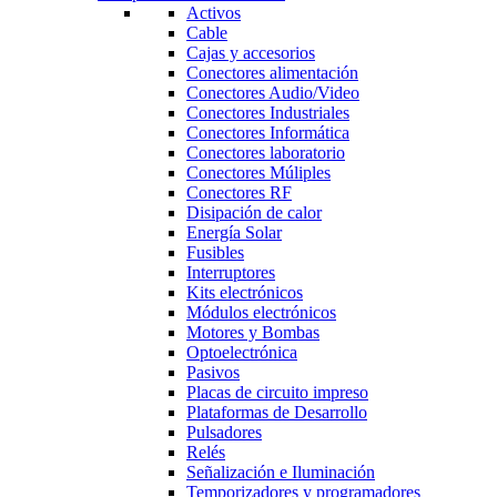
Activos
Cable
Cajas y accesorios
Conectores alimentación
Conectores Audio/Video
Conectores Industriales
Conectores Informática
Conectores laboratorio
Conectores Múliples
Conectores RF
Disipación de calor
Energía Solar
Fusibles
Interruptores
Kits electrónicos
Módulos electrónicos
Motores y Bombas
Optoelectrónica
Pasivos
Placas de circuito impreso
Plataformas de Desarrollo
Pulsadores
Relés
Señalización e Iluminación
Temporizadores y programadores