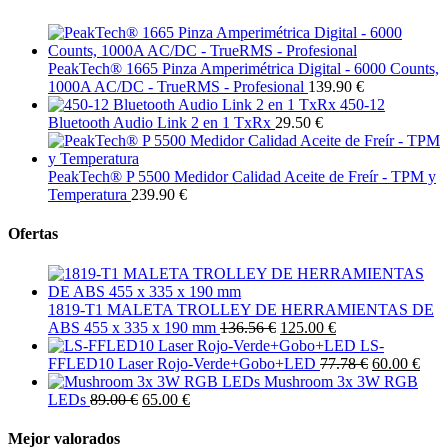
PeakTech® 1665 Pinza Amperimétrica Digital - 6000 Counts,
1000A AC/DC - TrueRMS - Profesional
139.90 €
450-12
Bluetooth Audio Link 2 en 1 TxRx
29.50 €
PeakTech® P 5500 Medidor Calidad Aceite de Freír - TPM y
Temperatura
239.90 €
Ofertas
1819-T1 MALETA TROLLEY DE HERRAMIENTAS DE
ABS 455 x 335 x 190 mm
136.56 €
125.00 €
LS-
FFLED10 Laser Rojo-Verde+Gobo+LED
77.78 €
60.00 €
Mushroom 3x 3W RGB
LEDs
89.00 €
65.00 €
Mejor valorados