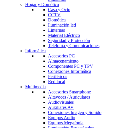
Hogar y Domótica
Casa y Ocio
CCTV
Domótica
Iluminación led
Linternas
Material Eléctrico
Seguridad y Protección
Telefonía y Comunicaciones
Informática
Accesorios PC
Almacenamiento
Componentes PC y TPV
Conexiones Informática
Periféricos
Red local
Multimedia
Accesorios Smartphone
Altavoces / Auriculares
Audiovisuales
Auxiliares AV
Conexiones Imagen y Sonido
Equipos Audio
Equipos Megafonía
Iluminación Espectáculos