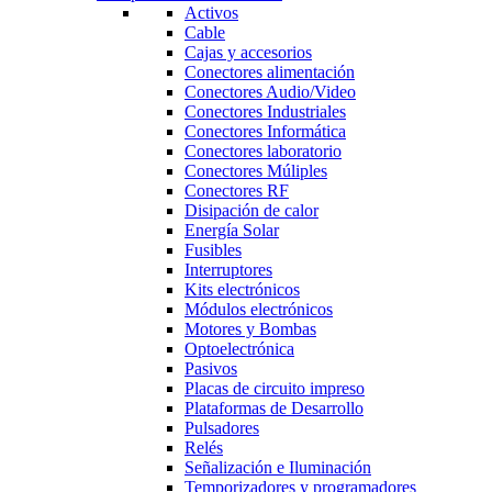
Activos
Cable
Cajas y accesorios
Conectores alimentación
Conectores Audio/Video
Conectores Industriales
Conectores Informática
Conectores laboratorio
Conectores Múliples
Conectores RF
Disipación de calor
Energía Solar
Fusibles
Interruptores
Kits electrónicos
Módulos electrónicos
Motores y Bombas
Optoelectrónica
Pasivos
Placas de circuito impreso
Plataformas de Desarrollo
Pulsadores
Relés
Señalización e Iluminación
Temporizadores y programadores