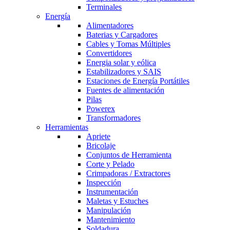
Terminales
Energía
Alimentadores
Baterias y Cargadores
Cables y Tomas Múltiples
Convertidores
Energia solar y eólica
Estabilizadores y SAIS
Estaciones de Energía Portátiles
Fuentes de alimentación
Pilas
Powerex
Transformadores
Herramientas
Apriete
Bricolaje
Conjuntos de Herramienta
Corte y Pelado
Crimpadoras / Extractores
Inspección
Instrumentación
Maletas y Estuches
Manipulación
Mantenimiento
Soldadura