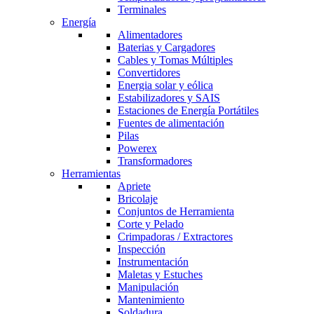
Terminales
Energía
Alimentadores
Baterias y Cargadores
Cables y Tomas Múltiples
Convertidores
Energia solar y eólica
Estabilizadores y SAIS
Estaciones de Energía Portátiles
Fuentes de alimentación
Pilas
Powerex
Transformadores
Herramientas
Apriete
Bricolaje
Conjuntos de Herramienta
Corte y Pelado
Crimpadoras / Extractores
Inspección
Instrumentación
Maletas y Estuches
Manipulación
Mantenimiento
Soldadura