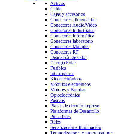
Activos
Cable
Cajas y accesorios
Conectores alimentación
Conectores Audio/Video
Conectores Industriales
Conectores Informática
Conectores laboratorio
Conectores Múliples
Conectores RF
Disipación de calor
Energía Solar
Fusibles
Interruptores
Kits electrónicos
Módulos electrónicos
Motores y Bombas
Optoelectrónica
Pasivos
Placas de circuito impreso
Plataformas de Desarrollo
Pulsadores
Relés
Señalización e Iluminación
Temporizadores y programadores