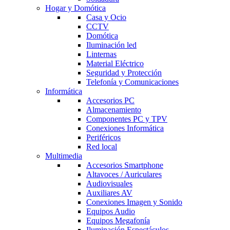
Hogar y Domótica
Casa y Ocio
CCTV
Domótica
Iluminación led
Linternas
Material Eléctrico
Seguridad y Protección
Telefonía y Comunicaciones
Informática
Accesorios PC
Almacenamiento
Componentes PC y TPV
Conexiones Informática
Periféricos
Red local
Multimedia
Accesorios Smartphone
Altavoces / Auriculares
Audiovisuales
Auxiliares AV
Conexiones Imagen y Sonido
Equipos Audio
Equipos Megafonía
Iluminación Espectáculos