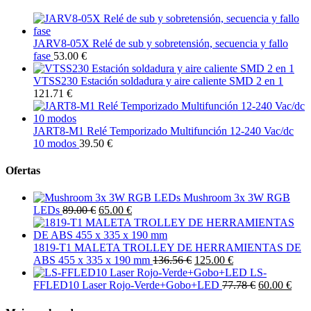
JARV8-05X Relé de sub y sobretensión, secuencia y fallo
fase
53.00 €
VTSS230 Estación soldadura y aire caliente SMD 2 en 1
121.71 €
JART8-M1 Relé Temporizado Multifunción 12-240 Vac/dc
10 modos
39.50 €
Ofertas
Mushroom 3x 3W RGB
LEDs
89.00 €
65.00 €
1819-T1 MALETA TROLLEY DE HERRAMIENTAS DE
ABS 455 x 335 x 190 mm
136.56 €
125.00 €
LS-
FFLED10 Laser Rojo-Verde+Gobo+LED
77.78 €
60.00 €