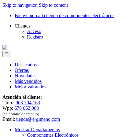
Skip to navigation
Skip to content
Bienvenido a la tienda de componentes electrónicos
Clientes
Acceso
Registro
☰
Destacados
Ofertas
Novedades
Más vendidos
Mejor valorados
Atención al cliente:
Tfno.:
963 704 163
Wpp:
678 062 068
(en horario de trabajo)
Email:
tienda@e-gimeno.com
Mostrar Departamentos
Componentes Electrónicos