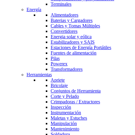
Terminales
Energía
Alimentadores
Baterias y Cargadores
Cables y Tomas Múltiples
Convertidores
Energia solar y eólica
Estabilizadores y SAIS
Estaciones de Energía Portátiles
Fuentes de alimentación
Pilas
Powerex
Transformadores
Herramientas
Apriete
Bricolaje
Conjuntos de Herramienta
Corte y Pelado
Crimpadoras / Extractores
Inspección
Instrumentación
Maletas y Estuches
Manipulación
Mantenimiento
Soldadura