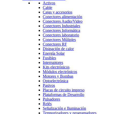
Activos
Cable
Cajas y accesorios
Conectores alimentación
Conectores Audio/Video
Conectores Industriales
Conectores Informática
Conectores laboratorio
Conectores Múliples
Conectores RF
Disipación de calor
Energía Solar
Fusibles
Interruptores
Kits electrónicos
Módulos electrónicos
Motores y Bombas
Optoelectrónica
Pasivos
Placas de circuito impreso
Plataformas de Desarrollo
Pulsadores
Relés
Señalización e Iluminación
Temporizadores y programadores