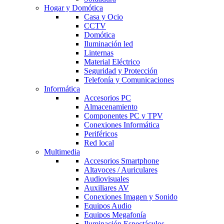
Hogar y Domótica
Casa y Ocio
CCTV
Domótica
Iluminación led
Linternas
Material Eléctrico
Seguridad y Protección
Telefonía y Comunicaciones
Informática
Accesorios PC
Almacenamiento
Componentes PC y TPV
Conexiones Informática
Periféricos
Red local
Multimedia
Accesorios Smartphone
Altavoces / Auriculares
Audiovisuales
Auxiliares AV
Conexiones Imagen y Sonido
Equipos Audio
Equipos Megafonía
Iluminación Espectáculos