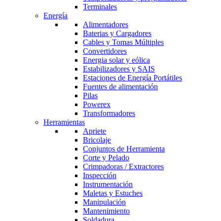
Terminales
Energía
Alimentadores
Baterias y Cargadores
Cables y Tomas Múltiples
Convertidores
Energia solar y eólica
Estabilizadores y SAIS
Estaciones de Energía Portátiles
Fuentes de alimentación
Pilas
Powerex
Transformadores
Herramientas
Apriete
Bricolaje
Conjuntos de Herramienta
Corte y Pelado
Crimpadoras / Extractores
Inspección
Instrumentación
Maletas y Estuches
Manipulación
Mantenimiento
Soldadura