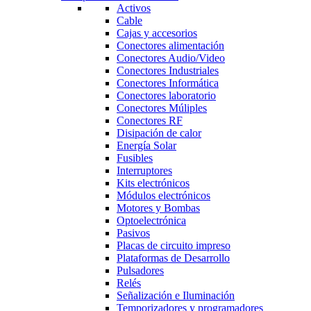
Activos
Cable
Cajas y accesorios
Conectores alimentación
Conectores Audio/Video
Conectores Industriales
Conectores Informática
Conectores laboratorio
Conectores Múliples
Conectores RF
Disipación de calor
Energía Solar
Fusibles
Interruptores
Kits electrónicos
Módulos electrónicos
Motores y Bombas
Optoelectrónica
Pasivos
Placas de circuito impreso
Plataformas de Desarrollo
Pulsadores
Relés
Señalización e Iluminación
Temporizadores y programadores