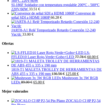
SI-186F Soldador con temperatura regulable 200ºC - 500ºC
220V/60W
33.51 €
Conversor de
señal SDI a HDMI 1080P
66.28 €
JART8-A1 Relé Temporizado Retardo Conexión 12-240
Vac/dc
33.00 €
Ofertas
LS-
FFLED10 Laser Rojo-Verde+Gobo+LED
77.78 €
60.00 €
1819-T1 MALETA TROLLEY DE HERRAMIENTAS DE
ABS 455 x 335 x 190 mm
136.56 €
125.00 €
Mushroom 3x 3W RGB
LEDs
89.00 €
65.00 €
Mejor valorados
ZOCALO CI 8P P2,54
Pin Plano