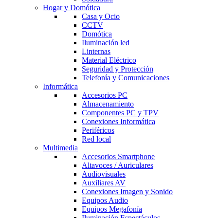
Hogar y Domótica
Casa y Ocio
CCTV
Domótica
Iluminación led
Linternas
Material Eléctrico
Seguridad y Protección
Telefonía y Comunicaciones
Informática
Accesorios PC
Almacenamiento
Componentes PC y TPV
Conexiones Informática
Periféricos
Red local
Multimedia
Accesorios Smartphone
Altavoces / Auriculares
Audiovisuales
Auxiliares AV
Conexiones Imagen y Sonido
Equipos Audio
Equipos Megafonía
Iluminación Espectáculos