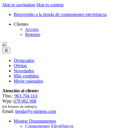
Skip to navigation
Skip to content
Bienvenido a la tienda de componentes electrónicos
Clientes
Acceso
Registro
☰
Destacados
Ofertas
Novedades
Más vendidos
Mejor valorados
Atención al cliente:
Tfno.:
963 704 163
Wpp:
678 062 068
(en horario de trabajo)
Email:
tienda@e-gimeno.com
Mostrar Departamentos
Componentes Electrónicos