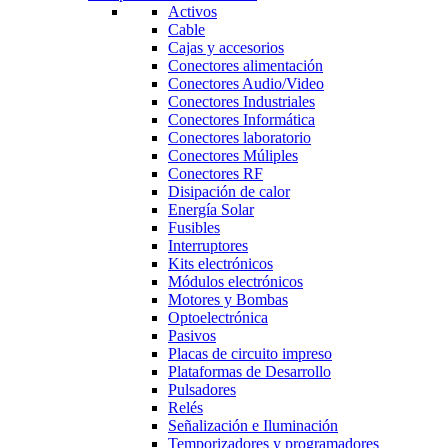
Activos
Cable
Cajas y accesorios
Conectores alimentación
Conectores Audio/Video
Conectores Industriales
Conectores Informática
Conectores laboratorio
Conectores Múliples
Conectores RF
Disipación de calor
Energía Solar
Fusibles
Interruptores
Kits electrónicos
Módulos electrónicos
Motores y Bombas
Optoelectrónica
Pasivos
Placas de circuito impreso
Plataformas de Desarrollo
Pulsadores
Relés
Señalización e Iluminación
Temporizadores y programadores