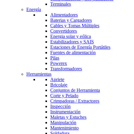
Terminales
Energía
Alimentadores
Baterias y Cargadores
Cables y Tomas Múltiples
Convertidores
Energia solar y eólica
Estabilizadores y SAIS
Estaciones de Energía Portátiles
Fuentes de alimentación
Pilas
Powerex
Transformadores
Herramientas
Apriete
Bricolaje
Conjuntos de Herramienta
Corte y Pelado
Crimpadoras / Extractores
Inspección
Instrumentación
Maletas y Estuches
Manipulación
Mantenimiento
Soldadura