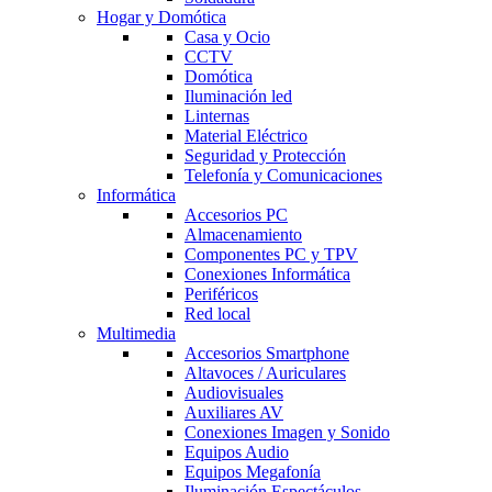
Hogar y Domótica
Casa y Ocio
CCTV
Domótica
Iluminación led
Linternas
Material Eléctrico
Seguridad y Protección
Telefonía y Comunicaciones
Informática
Accesorios PC
Almacenamiento
Componentes PC y TPV
Conexiones Informática
Periféricos
Red local
Multimedia
Accesorios Smartphone
Altavoces / Auriculares
Audiovisuales
Auxiliares AV
Conexiones Imagen y Sonido
Equipos Audio
Equipos Megafonía
Iluminación Espectáculos