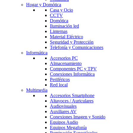
Hogar y Domótica
Casa y Ocio
CCTV
Domótica
Iluminación led
Linternas
Material Eléctrico
Seguridad y Protección
Telefonía y Comunicaciones
Informática
Accesorios PC
Almacenamiento
Componentes PC y TPV
Conexiones Informática
Periféricos
Red local
Multimedia
Accesorios Smartphone
Altavoces / Auriculares
Audiovisuales
Auxiliares AV
Conexiones Imagen y Sonido
Equipos Audio
Equipos Megafonía
Iluminación Espectáculos