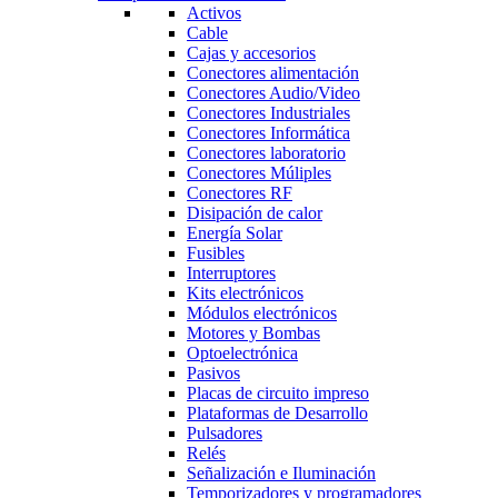
Activos
Cable
Cajas y accesorios
Conectores alimentación
Conectores Audio/Video
Conectores Industriales
Conectores Informática
Conectores laboratorio
Conectores Múliples
Conectores RF
Disipación de calor
Energía Solar
Fusibles
Interruptores
Kits electrónicos
Módulos electrónicos
Motores y Bombas
Optoelectrónica
Pasivos
Placas de circuito impreso
Plataformas de Desarrollo
Pulsadores
Relés
Señalización e Iluminación
Temporizadores y programadores