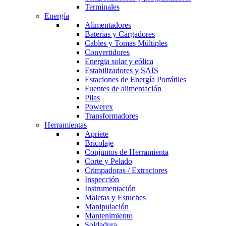
Terminales
Energía
Alimentadores
Baterias y Cargadores
Cables y Tomas Múltiples
Convertidores
Energia solar y eólica
Estabilizadores y SAIS
Estaciones de Energía Portátiles
Fuentes de alimentación
Pilas
Powerex
Transformadores
Herramientas
Apriete
Bricolaje
Conjuntos de Herramienta
Corte y Pelado
Crimpadoras / Extractores
Inspección
Instrumentación
Maletas y Estuches
Manipulación
Mantenimiento
Soldadura