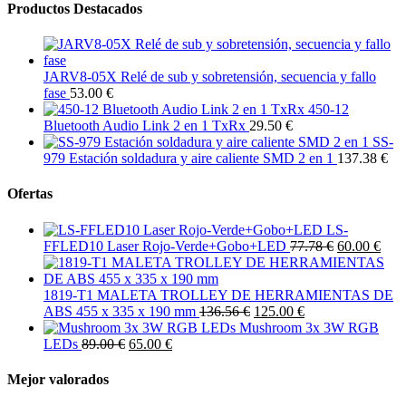
Productos Destacados
JARV8-05X Relé de sub y sobretensión, secuencia y fallo
fase
53.00 €
450-12
Bluetooth Audio Link 2 en 1 TxRx
29.50 €
SS-
979 Estación soldadura y aire caliente SMD 2 en 1
137.38 €
Ofertas
LS-
FFLED10 Laser Rojo-Verde+Gobo+LED
77.78 €
60.00 €
1819-T1 MALETA TROLLEY DE HERRAMIENTAS DE
ABS 455 x 335 x 190 mm
136.56 €
125.00 €
Mushroom 3x 3W RGB
LEDs
89.00 €
65.00 €
Mejor valorados