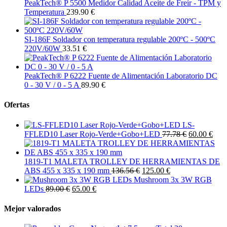
PeakTech® P 5500 Medidor Calidad Aceite de Freír - TPM y
Temperatura
239.90 €
SI-186F Soldador con temperatura regulable 200ºC - 500ºC
220V/60W
33.51 €
PeakTech® P 6222 Fuente de Alimentación Laboratorio DC
0 - 30 V / 0 - 5 A
89.90 €
Ofertas
LS-
FFLED10 Laser Rojo-Verde+Gobo+LED
77.78 €
60.00 €
1819-T1 MALETA TROLLEY DE HERRAMIENTAS DE
ABS 455 x 335 x 190 mm
136.56 €
125.00 €
Mushroom 3x 3W RGB
LEDs
89.00 €
65.00 €
Mejor valorados