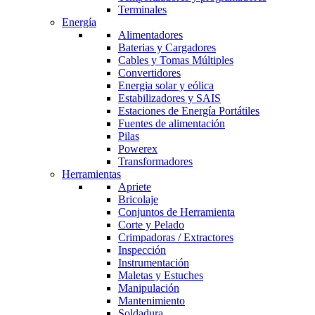
Terminales
Energía
Alimentadores
Baterias y Cargadores
Cables y Tomas Múltiples
Convertidores
Energia solar y eólica
Estabilizadores y SAIS
Estaciones de Energía Portátiles
Fuentes de alimentación
Pilas
Powerex
Transformadores
Herramientas
Apriete
Bricolaje
Conjuntos de Herramienta
Corte y Pelado
Crimpadoras / Extractores
Inspección
Instrumentación
Maletas y Estuches
Manipulación
Mantenimiento
Soldadura