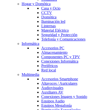
Hogar y Domótica
Casa y Ocio
CCTV
Domótica
Iluminación led
Linternas
Material Eléctrico
Seguridad y Protección
Telefonía y Comunicaciones
Informática
Accesorios PC
Almacenamiento
Componentes PC y TPV
Conexiones Informática
Periféricos
Red local
Multimedia
Accesorios Smartphone
Altavoces / Auriculares
Audiovisuales
Auxiliares AV
Conexiones Imagen y Sonido
Equipos Audio
Equipos Megafonía
Iluminación Espectáculos