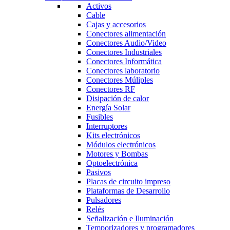
Activos
Cable
Cajas y accesorios
Conectores alimentación
Conectores Audio/Video
Conectores Industriales
Conectores Informática
Conectores laboratorio
Conectores Múliples
Conectores RF
Disipación de calor
Energía Solar
Fusibles
Interruptores
Kits electrónicos
Módulos electrónicos
Motores y Bombas
Optoelectrónica
Pasivos
Placas de circuito impreso
Plataformas de Desarrollo
Pulsadores
Relés
Señalización e Iluminación
Temporizadores y programadores