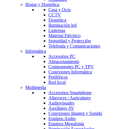
Hogar y Domótica
Casa y Ocio
CCTV
Domótica
Iluminación led
Linternas
Material Eléctrico
Seguridad y Protección
Telefonía y Comunicaciones
Informática
Accesorios PC
Almacenamiento
Componentes PC y TPV
Conexiones Informática
Periféricos
Red local
Multimedia
Accesorios Smartphone
Altavoces / Auriculares
Audiovisuales
Auxiliares AV
Conexiones Imagen y Sonido
Equipos Audio
Equipos Megafonía
Iluminación Espectáculos