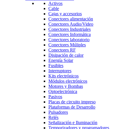
Activos
Cable
Cajas y accesorios
Conectores alimentación
Conectores Audio/Video
Conectores Industriales
Conectores Informática
Conectores laboratorio
Conectores Múliples
Conectores RF
Disipación de calor
Energía Solar
Fusibles
Interruptores
Kits electrónicos
Módulos electrónicos
Motores y Bombas
Optoelectrónica
Pasivos
Placas de circuito impreso
Plataformas de Desarrollo
Pulsadores
Relés
Señalización e Iluminación
Temporizadores y programadores