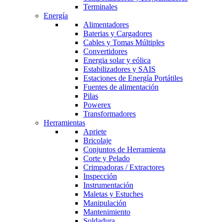
Terminales
Energía
Alimentadores
Baterias y Cargadores
Cables y Tomas Múltiples
Convertidores
Energia solar y eólica
Estabilizadores y SAIS
Estaciones de Energía Portátiles
Fuentes de alimentación
Pilas
Powerex
Transformadores
Herramientas
Apriete
Bricolaje
Conjuntos de Herramienta
Corte y Pelado
Crimpadoras / Extractores
Inspección
Instrumentación
Maletas y Estuches
Manipulación
Mantenimiento
Soldadura