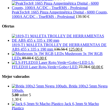
PeakTech® 1665 Pinza Amperimétrica Digital - 6000 Counts,
1000A AC/DC - TrueRMS - Profesional
139.90 €
Ofertas
1819-T1 MALETA TROLLEY DE HERRAMIENTAS DE
ABS 455 x 335 x 190 mm
136.56 €
125.00 €
Mushroom 3x 3W RGB
LEDs
89.00 €
65.00 €
LS-
FFLED10 Laser Rojo-Verde+Gobo+LED
77.78 €
60.00 €
Mejor valorados
Brida 100x2,5mm Negra
100uds.
5.00
sobre 5
1.30 €
Jack 6,3mm St Macho
Plastico