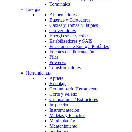
Terminales
Energía
Alimentadores
Baterias y Cargadores
Cables y Tomas Múltiples
Convertidores
Energia solar y eólica
Estabilizadores y SAIS
Estaciones de Energía Portátiles
Fuentes de alimentación
Pilas
Powerex
Transformadores
Herramientas
Apriete
Bricolaje
Conjuntos de Herramienta
Corte y Pelado
Crimpadoras / Extractores
Inspección
Instrumentación
Maletas y Estuches
Manipulación
Mantenimiento
Soldadura