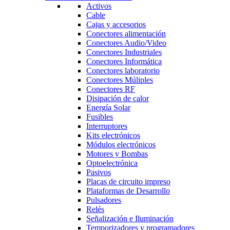
Activos
Cable
Cajas y accesorios
Conectores alimentación
Conectores Audio/Video
Conectores Industriales
Conectores Informática
Conectores laboratorio
Conectores Múliples
Conectores RF
Disipación de calor
Energía Solar
Fusibles
Interruptores
Kits electrónicos
Módulos electrónicos
Motores y Bombas
Optoelectrónica
Pasivos
Placas de circuito impreso
Plataformas de Desarrollo
Pulsadores
Relés
Señalización e Iluminación
Temporizadores y programadores