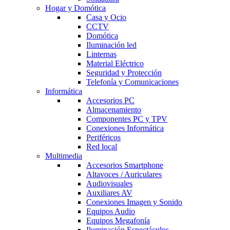
Hogar y Domótica
Casa y Ocio
CCTV
Domótica
Iluminación led
Linternas
Material Eléctrico
Seguridad y Protección
Telefonía y Comunicaciones
Informática
Accesorios PC
Almacenamiento
Componentes PC y TPV
Conexiones Informática
Periféricos
Red local
Multimedia
Accesorios Smartphone
Altavoces / Auriculares
Audiovisuales
Auxiliares AV
Conexiones Imagen y Sonido
Equipos Audio
Equipos Megafonía
Iluminación Espectáculos