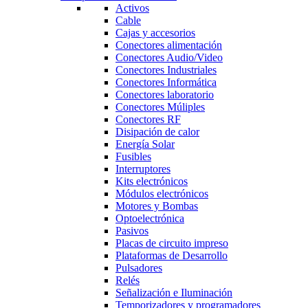
Activos
Cable
Cajas y accesorios
Conectores alimentación
Conectores Audio/Video
Conectores Industriales
Conectores Informática
Conectores laboratorio
Conectores Múliples
Conectores RF
Disipación de calor
Energía Solar
Fusibles
Interruptores
Kits electrónicos
Módulos electrónicos
Motores y Bombas
Optoelectrónica
Pasivos
Placas de circuito impreso
Plataformas de Desarrollo
Pulsadores
Relés
Señalización e Iluminación
Temporizadores y programadores