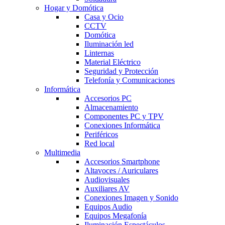
Hogar y Domótica
Casa y Ocio
CCTV
Domótica
Iluminación led
Linternas
Material Eléctrico
Seguridad y Protección
Telefonía y Comunicaciones
Informática
Accesorios PC
Almacenamiento
Componentes PC y TPV
Conexiones Informática
Periféricos
Red local
Multimedia
Accesorios Smartphone
Altavoces / Auriculares
Audiovisuales
Auxiliares AV
Conexiones Imagen y Sonido
Equipos Audio
Equipos Megafonía
Iluminación Espectáculos