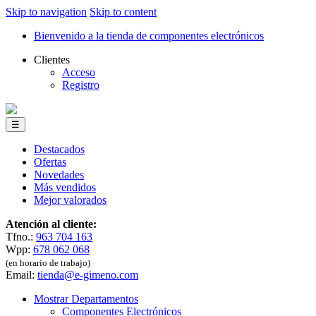
Skip to navigation
Skip to content
Bienvenido a la tienda de componentes electrónicos
Clientes
Acceso
Registro
☰
Destacados
Ofertas
Novedades
Más vendidos
Mejor valorados
Atención al cliente:
Tfno.:
963 704 163
Wpp:
678 062 068
(en horario de trabajo)
Email:
tienda@e-gimeno.com
Mostrar Departamentos
Componentes Electrónicos