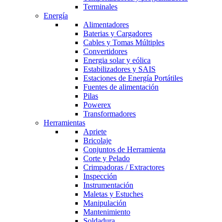
Terminales
Energía
Alimentadores
Baterias y Cargadores
Cables y Tomas Múltiples
Convertidores
Energia solar y eólica
Estabilizadores y SAIS
Estaciones de Energía Portátiles
Fuentes de alimentación
Pilas
Powerex
Transformadores
Herramientas
Apriete
Bricolaje
Conjuntos de Herramienta
Corte y Pelado
Crimpadoras / Extractores
Inspección
Instrumentación
Maletas y Estuches
Manipulación
Mantenimiento
Soldadura