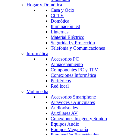
Hogar y Domótica
Casa y Ocio
CCTV
Domótica
Iluminación led
Linternas
Material Eléctrico
Seguridad y Protección
Telefonía y Comunicaciones
Informática
Accesorios PC
Almacenamiento
Componentes PC y TPV
Conexiones Informática
Periféricos
Red local
Multimedia
Accesorios Smartphone
Altavoces / Auriculares
Audiovisuales
Auxiliares AV
Conexiones Imagen y Sonido
Equipos Audio
Equipos Megafonía
Iluminación Espectáculos