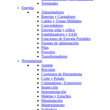
Terminales
Energía
Alimentadores
Baterias y Cargadores
Cables y Tomas Múltiples
Convertidores
Energia solar y eólica
Estabilizadores y SAIS
Estaciones de Energía Portátiles
Fuentes de alimentación
Pilas
Powerex
Transformadores
Herramientas
Apriete
Bricolaje
Conjuntos de Herramienta
Corte y Pelado
Crimpadoras / Extractores
Inspección
Instrumentación
Maletas y Estuches
Manipulación
Mantenimiento
Soldadura