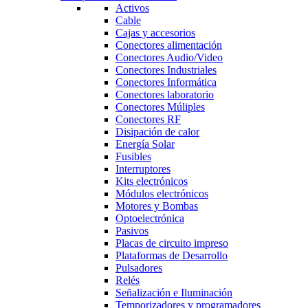
Activos
Cable
Cajas y accesorios
Conectores alimentación
Conectores Audio/Video
Conectores Industriales
Conectores Informática
Conectores laboratorio
Conectores Múliples
Conectores RF
Disipación de calor
Energía Solar
Fusibles
Interruptores
Kits electrónicos
Módulos electrónicos
Motores y Bombas
Optoelectrónica
Pasivos
Placas de circuito impreso
Plataformas de Desarrollo
Pulsadores
Relés
Señalización e Iluminación
Temporizadores y programadores