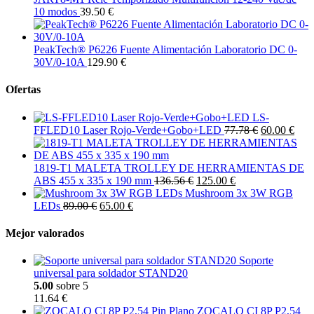
10 modos
39.50 €
PeakTech® P6226 Fuente Alimentación Laboratorio DC 0-
30V/0-10A
129.90 €
Ofertas
LS-
FFLED10 Laser Rojo-Verde+Gobo+LED
77.78 €
60.00 €
1819-T1 MALETA TROLLEY DE HERRAMIENTAS DE
ABS 455 x 335 x 190 mm
136.56 €
125.00 €
Mushroom 3x 3W RGB
LEDs
89.00 €
65.00 €
Mejor valorados
Soporte
universal para soldador STAND20
5.00
sobre 5
11.64 €
ZOCALO CI 8P P2,54