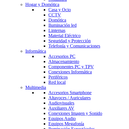
Hogar y Domótica
Casa y Ocio
CCTV
Domótica
Iluminación led
Linternas
Material Eléctrico
Seguridad y Protección
Telefonía y Comunicaciones
Informática
Accesorios PC
Almacenamiento
Componentes PC y TPV
Conexiones Informática
Periféricos
Red local
Multimedia
Accesorios Smartphone
Altavoces / Auriculares
Audiovisuales
Auxiliares AV
Conexiones Imagen y Sonido
Equipos Audio
Equipos Megafonía
Iluminación Espectáculos