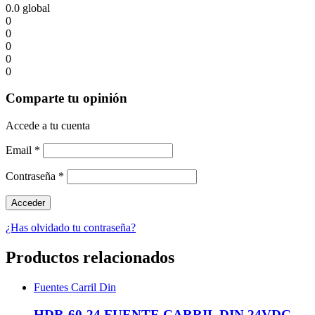
0.0
global
0
0
0
0
0
Comparte tu opinión
Accede a tu cuenta
Email
*
Contraseña
*
¿Has olvidado tu contraseña?
Productos relacionados
Fuentes Carril Din
HDR-60-24 FUENTE CARRIL DIN 24VDC