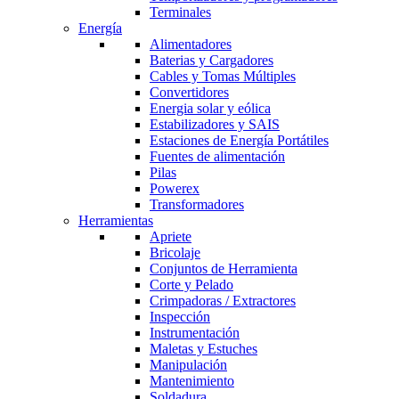
Terminales
Energía
Alimentadores
Baterias y Cargadores
Cables y Tomas Múltiples
Convertidores
Energia solar y eólica
Estabilizadores y SAIS
Estaciones de Energía Portátiles
Fuentes de alimentación
Pilas
Powerex
Transformadores
Herramientas
Apriete
Bricolaje
Conjuntos de Herramienta
Corte y Pelado
Crimpadoras / Extractores
Inspección
Instrumentación
Maletas y Estuches
Manipulación
Mantenimiento
Soldadura