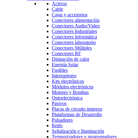
Activos
Cable
Cajas y accesorios
Conectores alimentación
Conectores Audio/Video
Conectores Industriales
Conectores Informática
Conectores laboratorio
Conectores Múliples
Conectores RF
Disipación de calor
Energía Solar
Fusibles
Interruptores
Kits electrónicos
Módulos electrónicos
Motores y Bombas
Optoelectrónica
Pasivos
Placas de circuito impreso
Plataformas de Desarrollo
Pulsadores
Relés
Señalización e Iluminación
Temporizadores y programadores