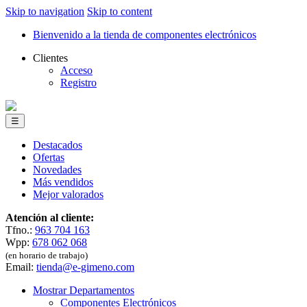
Skip to navigation
Skip to content
Bienvenido a la tienda de componentes electrónicos
Clientes
Acceso
Registro
☰
Destacados
Ofertas
Novedades
Más vendidos
Mejor valorados
Atención al cliente:
Tfno.:
963 704 163
Wpp:
678 062 068
(en horario de trabajo)
Email:
tienda@e-gimeno.com
Mostrar Departamentos
Componentes Electrónicos