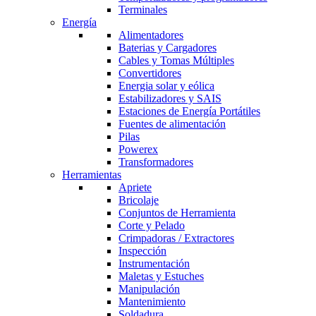
Terminales
Energía
Alimentadores
Baterias y Cargadores
Cables y Tomas Múltiples
Convertidores
Energia solar y eólica
Estabilizadores y SAIS
Estaciones de Energía Portátiles
Fuentes de alimentación
Pilas
Powerex
Transformadores
Herramientas
Apriete
Bricolaje
Conjuntos de Herramienta
Corte y Pelado
Crimpadoras / Extractores
Inspección
Instrumentación
Maletas y Estuches
Manipulación
Mantenimiento
Soldadura