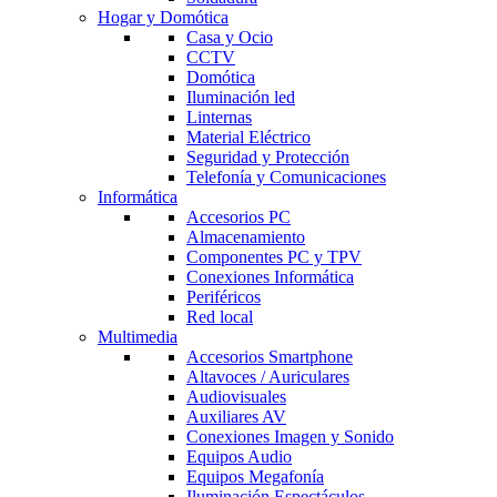
Hogar y Domótica
Casa y Ocio
CCTV
Domótica
Iluminación led
Linternas
Material Eléctrico
Seguridad y Protección
Telefonía y Comunicaciones
Informática
Accesorios PC
Almacenamiento
Componentes PC y TPV
Conexiones Informática
Periféricos
Red local
Multimedia
Accesorios Smartphone
Altavoces / Auriculares
Audiovisuales
Auxiliares AV
Conexiones Imagen y Sonido
Equipos Audio
Equipos Megafonía
Iluminación Espectáculos