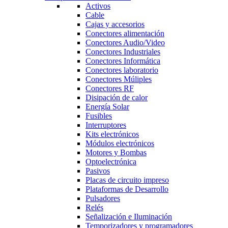
Activos
Cable
Cajas y accesorios
Conectores alimentación
Conectores Audio/Video
Conectores Industriales
Conectores Informática
Conectores laboratorio
Conectores Múliples
Conectores RF
Disipación de calor
Energía Solar
Fusibles
Interruptores
Kits electrónicos
Módulos electrónicos
Motores y Bombas
Optoelectrónica
Pasivos
Placas de circuito impreso
Plataformas de Desarrollo
Pulsadores
Relés
Señalización e Iluminación
Temporizadores y programadores