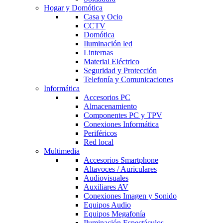
Hogar y Domótica
Casa y Ocio
CCTV
Domótica
Iluminación led
Linternas
Material Eléctrico
Seguridad y Protección
Telefonía y Comunicaciones
Informática
Accesorios PC
Almacenamiento
Componentes PC y TPV
Conexiones Informática
Periféricos
Red local
Multimedia
Accesorios Smartphone
Altavoces / Auriculares
Audiovisuales
Auxiliares AV
Conexiones Imagen y Sonido
Equipos Audio
Equipos Megafonía
Iluminación Espectáculos