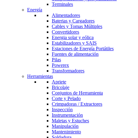
Terminales
Energía
Alimentadores
Baterias y Cargadores
Cables y Tomas Múltiples
Convertidores
Energia solar y eólica
Estabilizadores y SAIS
Estaciones de Energía Portátiles
Fuentes de alimentación
Pilas
Powerex
Transformadores
Herramientas
Apriete
Bricolaje
Conjuntos de Herramienta
Corte y Pelado
Crimpadoras / Extractores
Inspección
Instrumentación
Maletas y Estuches
Manipulación
Mantenimiento
Soldadura