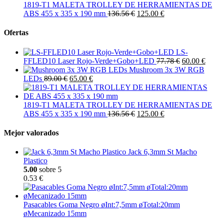
1819-T1 MALETA TROLLEY DE HERRAMIENTAS DE
ABS 455 x 335 x 190 mm
136.56 €
125.00 €
Ofertas
LS-
FFLED10 Laser Rojo-Verde+Gobo+LED
77.78 €
60.00 €
Mushroom 3x 3W RGB
LEDs
89.00 €
65.00 €
1819-T1 MALETA TROLLEY DE HERRAMIENTAS DE
ABS 455 x 335 x 190 mm
136.56 €
125.00 €
Mejor valorados
Jack 6,3mm St Macho
Plastico
5.00
sobre 5
0.53 €
Pasacables Goma Negro øInt:7,5mm øTotal:20mm
øMecanizado 15mm