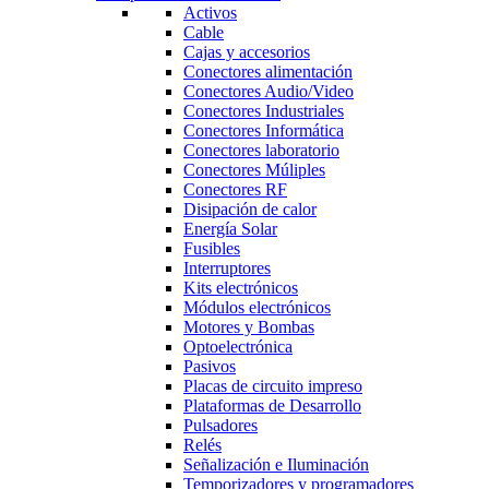
Activos
Cable
Cajas y accesorios
Conectores alimentación
Conectores Audio/Video
Conectores Industriales
Conectores Informática
Conectores laboratorio
Conectores Múliples
Conectores RF
Disipación de calor
Energía Solar
Fusibles
Interruptores
Kits electrónicos
Módulos electrónicos
Motores y Bombas
Optoelectrónica
Pasivos
Placas de circuito impreso
Plataformas de Desarrollo
Pulsadores
Relés
Señalización e Iluminación
Temporizadores y programadores