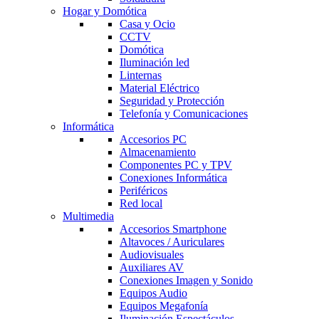
Hogar y Domótica
Casa y Ocio
CCTV
Domótica
Iluminación led
Linternas
Material Eléctrico
Seguridad y Protección
Telefonía y Comunicaciones
Informática
Accesorios PC
Almacenamiento
Componentes PC y TPV
Conexiones Informática
Periféricos
Red local
Multimedia
Accesorios Smartphone
Altavoces / Auriculares
Audiovisuales
Auxiliares AV
Conexiones Imagen y Sonido
Equipos Audio
Equipos Megafonía
Iluminación Espectáculos