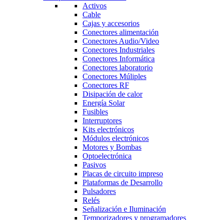
Activos
Cable
Cajas y accesorios
Conectores alimentación
Conectores Audio/Video
Conectores Industriales
Conectores Informática
Conectores laboratorio
Conectores Múliples
Conectores RF
Disipación de calor
Energía Solar
Fusibles
Interruptores
Kits electrónicos
Módulos electrónicos
Motores y Bombas
Optoelectrónica
Pasivos
Placas de circuito impreso
Plataformas de Desarrollo
Pulsadores
Relés
Señalización e Iluminación
Temporizadores y programadores