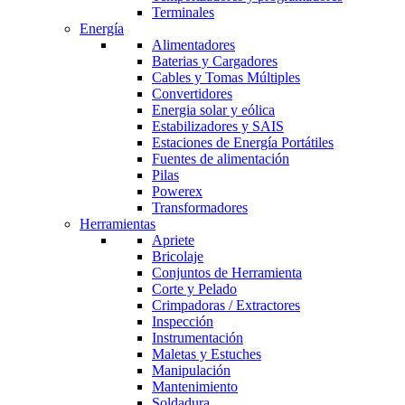
Terminales
Energía
Alimentadores
Baterias y Cargadores
Cables y Tomas Múltiples
Convertidores
Energia solar y eólica
Estabilizadores y SAIS
Estaciones de Energía Portátiles
Fuentes de alimentación
Pilas
Powerex
Transformadores
Herramientas
Apriete
Bricolaje
Conjuntos de Herramienta
Corte y Pelado
Crimpadoras / Extractores
Inspección
Instrumentación
Maletas y Estuches
Manipulación
Mantenimiento
Soldadura