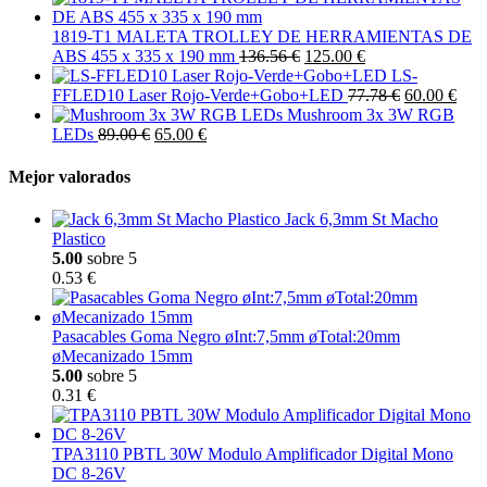
1819-T1 MALETA TROLLEY DE HERRAMIENTAS DE
ABS 455 x 335 x 190 mm
136.56 €
125.00 €
LS-
FFLED10 Laser Rojo-Verde+Gobo+LED
77.78 €
60.00 €
Mushroom 3x 3W RGB
LEDs
89.00 €
65.00 €
Mejor valorados
Jack 6,3mm St Macho
Plastico
5.00
sobre 5
0.53 €
Pasacables Goma Negro øInt:7,5mm øTotal:20mm
øMecanizado 15mm
5.00
sobre 5
0.31 €
TPA3110 PBTL 30W Modulo Amplificador Digital Mono
DC 8-26V