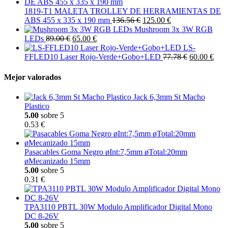
1819-T1 MALETA TROLLEY DE HERRAMIENTAS DE
ABS 455 x 335 x 190 mm
136.56 €
125.00 €
Mushroom 3x 3W RGB
LEDs
89.00 €
65.00 €
LS-
FFLED10 Laser Rojo-Verde+Gobo+LED
77.78 €
60.00 €
Mejor valorados
Jack 6,3mm St Macho
Plastico
5.00
sobre 5
0.53 €
Pasacables Goma Negro øInt:7,5mm øTotal:20mm
øMecanizado 15mm
5.00
sobre 5
0.31 €
TPA3110 PBTL 30W Modulo Amplificador Digital Mono
DC 8-26V
5.00
sobre 5