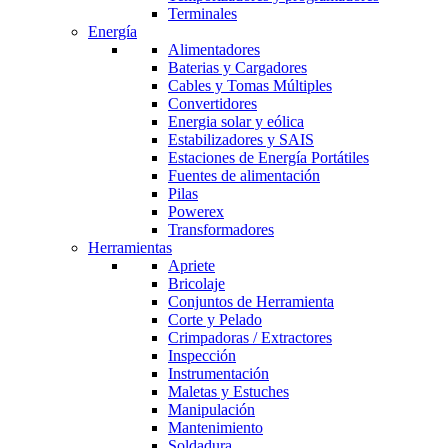
Terminales
Energía
Alimentadores
Baterias y Cargadores
Cables y Tomas Múltiples
Convertidores
Energia solar y eólica
Estabilizadores y SAIS
Estaciones de Energía Portátiles
Fuentes de alimentación
Pilas
Powerex
Transformadores
Herramientas
Apriete
Bricolaje
Conjuntos de Herramienta
Corte y Pelado
Crimpadoras / Extractores
Inspección
Instrumentación
Maletas y Estuches
Manipulación
Mantenimiento
Soldadura