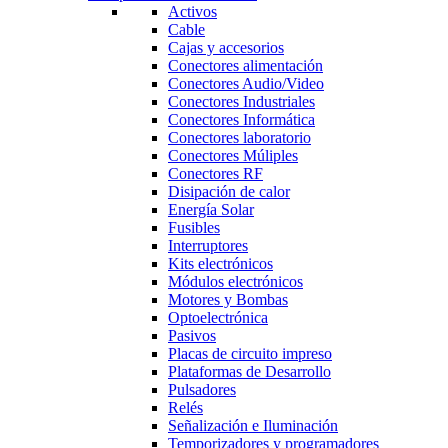
Activos
Cable
Cajas y accesorios
Conectores alimentación
Conectores Audio/Video
Conectores Industriales
Conectores Informática
Conectores laboratorio
Conectores Múliples
Conectores RF
Disipación de calor
Energía Solar
Fusibles
Interruptores
Kits electrónicos
Módulos electrónicos
Motores y Bombas
Optoelectrónica
Pasivos
Placas de circuito impreso
Plataformas de Desarrollo
Pulsadores
Relés
Señalización e Iluminación
Temporizadores y programadores